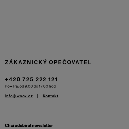
Zápatí
ZÁKAZNICKÝ OPEČOVATEL
+420 725 222 121
Po – Pá: od 9.00 do 17.00 hod.
info@woox.cz
Kontakt
Chci odebírat newsletter