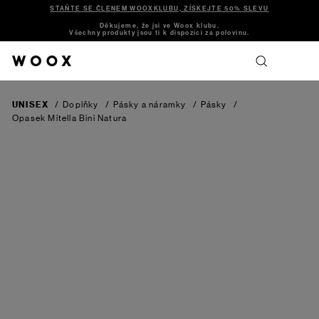
STAŇTE SE ČLENEM WOOXKLUBU, ZÍSKEJTE 50% SLEVU
Děkujeme, že jsi ve Woox klubu.
Všechny produkty jsou ti k dispozici za polovinu.
UNISEX
/
Doplňky
/
Pásky a náramky
/
Pásky
/
Opasek Mitella Bini Natura