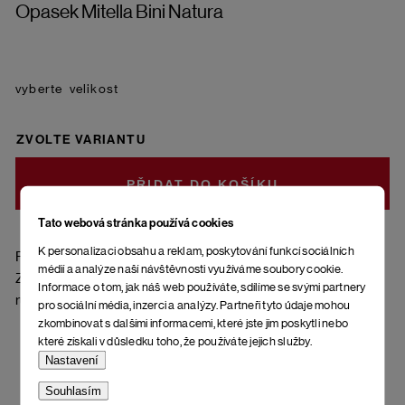
Opasek Mitella Bini Natura
velikost
ZVOLTE VARIANTU
DO KOŠÍKU
Tato webová stránka používá cookies
K personalizaci obsahu a reklam, poskytování funkcí sociálních
Přírodní hovězí kůže, tloušťky 3,6mm, šíře pásku 2,6 cm.
médií a analýze naší návštěvnosti využíváme soubory cookie.
Zapínání na dvojici sedlářských knoflíků. Vyrobeno v
Informace o tom, jak náš web používáte, sdílíme se svými partnery
rukodělné kožedílně v Jeseníku.
pro sociální média, inzerci a analýzy. Partneři tyto údaje mohou
zkombinovat s dalšími informacemi, které jste jim poskytli nebo
které získali v důsledku toho, že používáte jejich služby.
Nastavení
Souhlasím