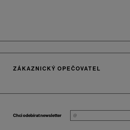
Zápatí
ZÁKAZNICKÝ OPEČOVATEL
Chci odebírat newsletter