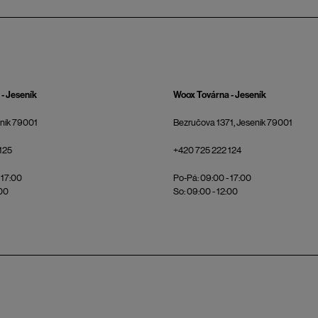
- Jeseník
Woox Továrna - Jeseník
eník 79001
Bezručova 1371, Jeseník 79001
125
+420 725 222 124
 17:00
Po-Pá: 09:00 - 17:00
:00
So: 09:00 - 12:00