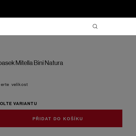
asek Mitella Bini Natura
velikost
OLTE VARIANTU
DO KOŠÍKU