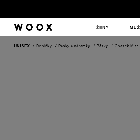
ŽENY
MUŽ
UNISEX
/
Doplňky
/
Pásky a náramky
/
Pásky
/
Opasek Mitell