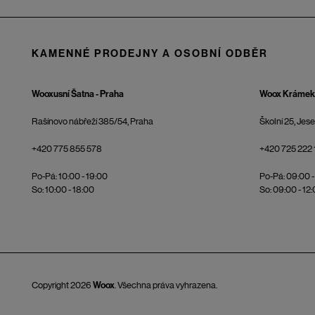
KAMENNÉ PRODEJNY A OSOBNÍ ODBĚR
Wooxusní Šatna - Praha
Woox Krámek 
Rašínovo nábřeží 385/54, Praha
Školní 25, Jes
+420 775 855 578
+420 725 222 
Po-Pá: 10:00 - 19:00
Po-Pá: 09:00 -
So: 10:00 - 18:00
So: 09:00 - 12
Copyright 2026
Woox
. Všechna práva vyhrazena.