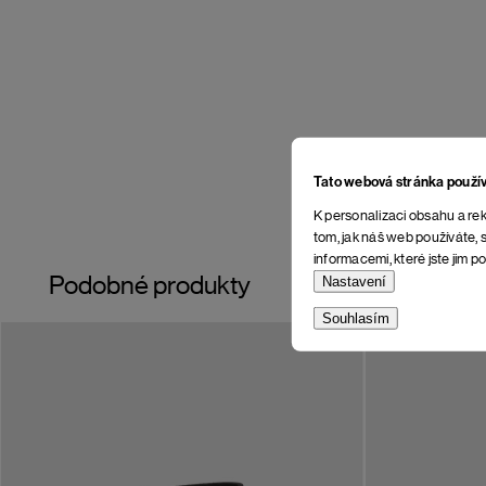
Tato webová stránka použí
K personalizaci obsahu a rek
tom, jak náš web používáte, s
informacemi, které jste jim po
Podobné produkty
Nastavení
Souhlasím