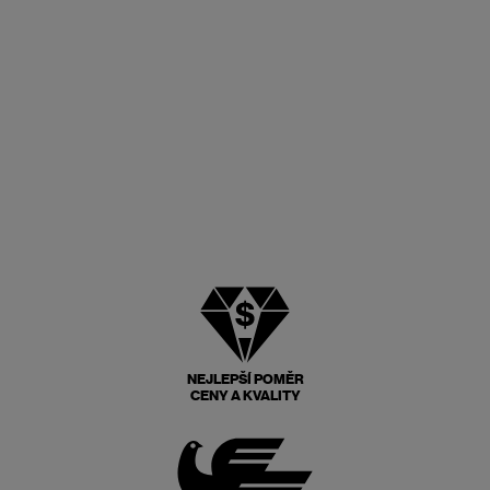
NEJLEPŠÍ POMĚR
CENY A KVALITY