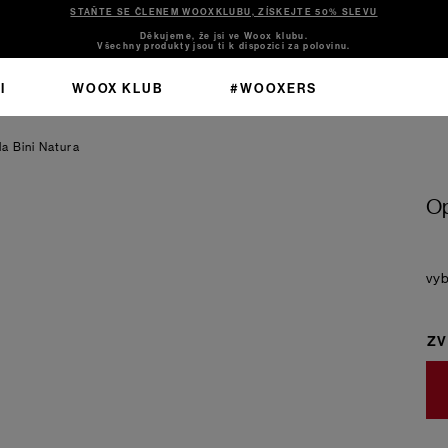
STAŇTE SE ČLENEM WOOXKLUBU, ZÍSKEJTE 50% SLEVU
Děkujeme, že jsi ve Woox klubu.
Všechny produkty jsou ti k dispozici za polovinu.
I
WOOX KLUB
#WOOXERS
a Bini Natura
Op
ZV