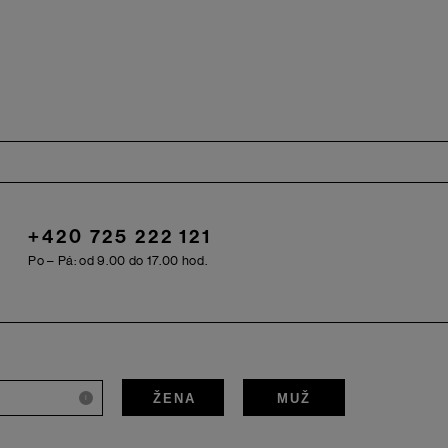
+420 725 222 121
Po – Pá: od 9.00 do 17.00 hod.
ŽENA
MUŽ
i