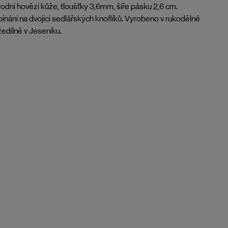
rodní hovězí kůže, tloušťky 3,6mm, šíře pásku 2,6 cm.
ínání na dvojici sedlářských knoflíků. Vyrobeno v rukodělné
edílně v Jeseníku.