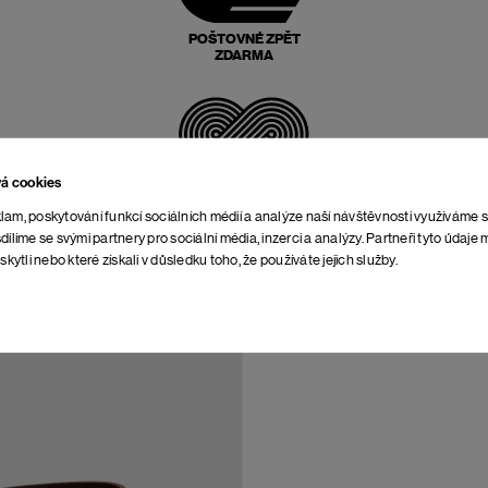
POŠTOVNÉ ZPĚT
ZDARMA
vá cookies
NEOMEZENÁ DOBA NA
VRÁCENÍ
lam, poskytování funkcí sociálních médií a analýze naší návštěvnosti využíváme 
dílíme se svými partnery pro sociální média, inzerci a analýzy. Partneři tyto údaj
skytli nebo které získali v důsledku toho, že používáte jejich služby.