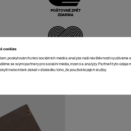
POŠTOVNÉ ZPĚT
ZDARMA
vá cookies
NEOMEZENÁ DOBA NA
VRÁCENÍ
lam, poskytování funkcí sociálních médií a analýze naší návštěvnosti využíváme 
dílíme se svými partnery pro sociální média, inzerci a analýzy. Partneři tyto údaj
skytli nebo které získali v důsledku toho, že používáte jejich služby.