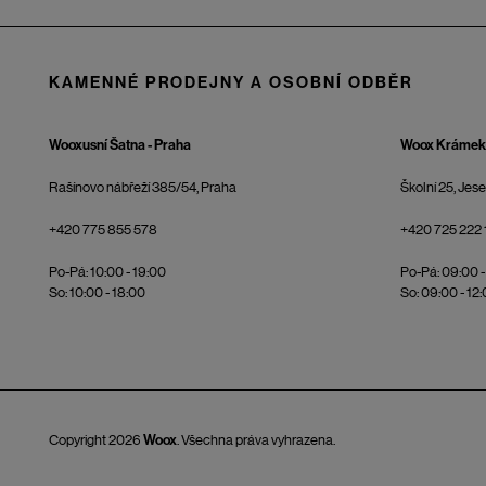
KAMENNÉ PRODEJNY A OSOBNÍ ODBĚR
Wooxusní Šatna - Praha
Woox Krámek 
Rašínovo nábřeží 385/54, Praha
Školní 25, Jes
+420 775 855 578
+420 725 222 
Po-Pá: 10:00 - 19:00
Po-Pá: 09:00 -
So: 10:00 - 18:00
So: 09:00 - 12
Copyright 2026
Woox
. Všechna práva vyhrazena.