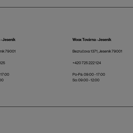
- Jeseník
Woox Továrna - Jeseník
eník 79001
Bezručova 1371, Jeseník 79001
125
+420 725 222 124
 17:00
Po-Pá: 09:00 - 17:00
:00
So: 09:00 - 12:00