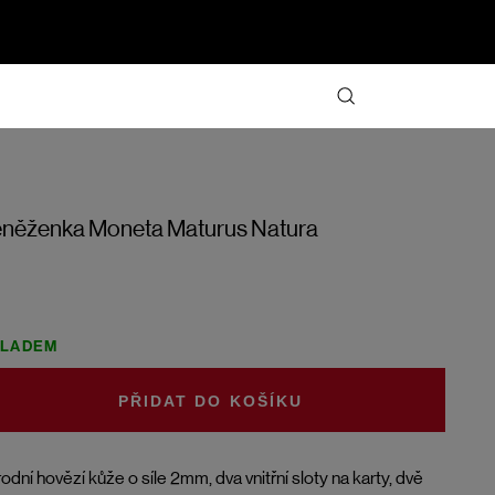
něženka Moneta Maturus Natura
KLADEM
DO KOŠÍKU
rodní hovězí kůže o síle 2mm, dva vnitřní sloty na karty, dvě