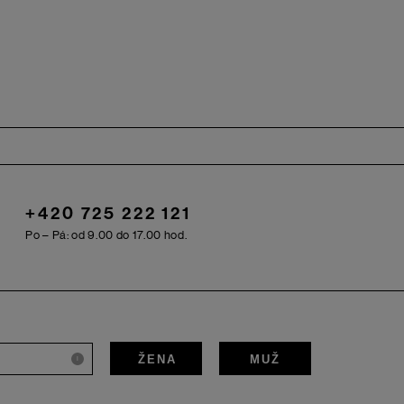
+420 725 222 121
Po – Pá: od 9.00 do 17.00 hod.
ŽENA
MUŽ
i