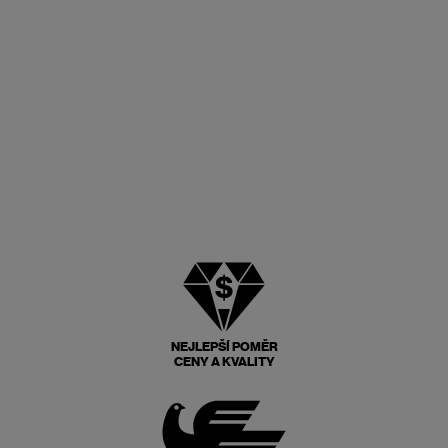
NEJLEPŠÍ POMĚR
CENY A KVALITY