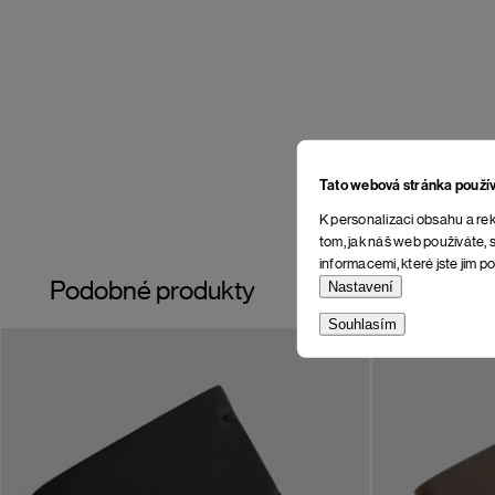
Tato webová stránka použí
K personalizaci obsahu a rek
tom, jak náš web používáte, s
informacemi, které jste jim po
Podobné produkty
Nastavení
Souhlasím