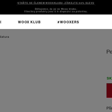
STAŇTE SE ČLENEM WOOXKLUBU, ZÍSKEJTE 50% SLEVU
Děkujeme, že jsi ve Woox klubu.
Všechny produkty jsou ti k dispozici za polovinu.
I
WOOX KLUB
#WOOXERS
Natura
Pe
S
Pří