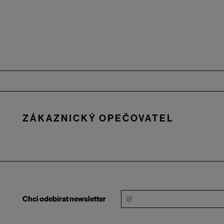
Zápatí
ZÁKAZNICKÝ OPEČOVATEL
Chci odebírat newsletter