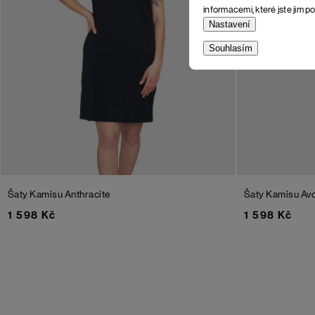
informacemi, které jste jim po
Nastavení
Souhlasím
Šaty Kamisu
Anthracite
Šaty Kamisu
Av
1 598 Kč
1 598 Kč