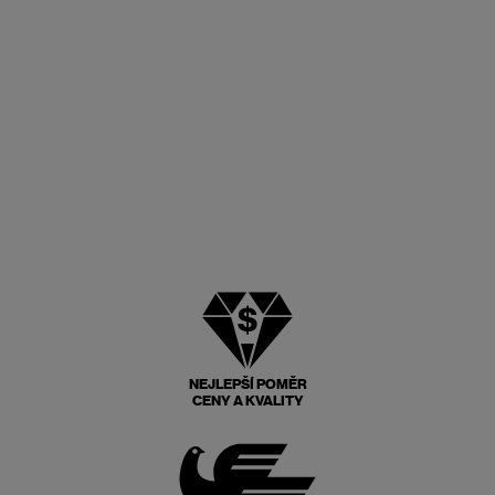
NEJLEPŠÍ POMĚR
CENY A KVALITY