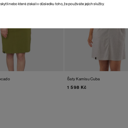
skytli nebo které získali v důsledku toho, že používáte jejich služby.
ocado
Šaty Kamisu
Cuba
1 598 Kč