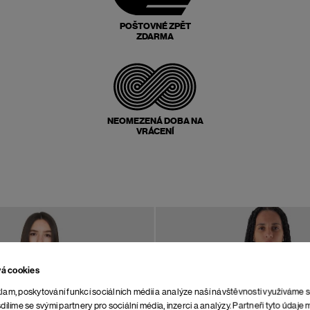
POŠTOVNÉ ZPĚT
ZDARMA
NEOMEZENÁ DOBA NA
VRÁCENÍ
vá cookies
lam, poskytování funkcí sociálních médií a analýze naší návštěvnosti využíváme 
dílíme se svými partnery pro sociální média, inzerci a analýzy. Partneři tyto údaj