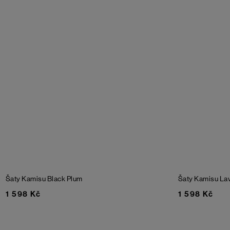
Šaty Kamisu
Black Plum
Šaty Kamisu
Lav
1 598 Kč
1 598 Kč