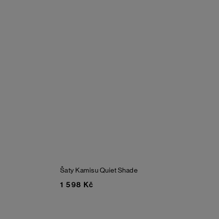
Šaty Kamisu
Quiet Shade
1 598 Kč