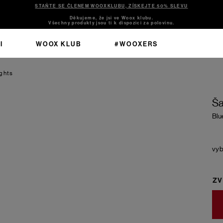
STAŇTE SE ČLENEM WOOXKLUBU, ZÍSKEJTE 50% SLEVU
Děkujeme, že jsi ve Woox klubu.
Všechny produkty jsou ti k dispozici za polovinu.
I
WOOX KLUB
#WOOXERS
ights
Ša
Blu
ZV