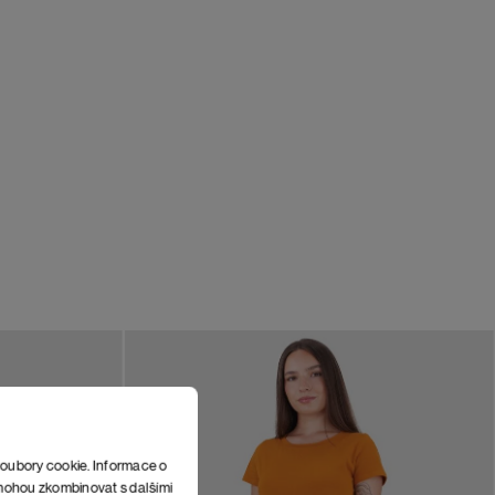
soubory cookie. Informace o
e mohou zkombinovat s dalšími