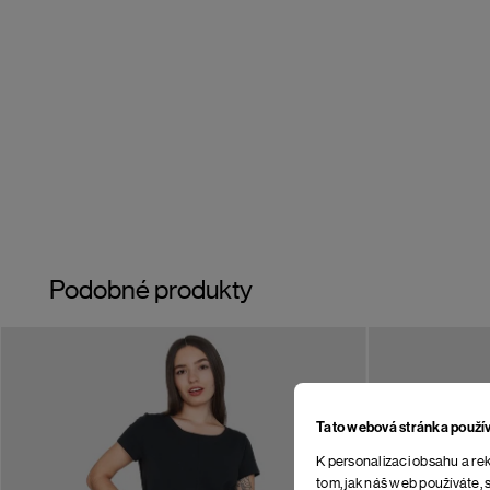
Podobné produkty
Tato webová stránka použí
K personalizaci obsahu a rek
tom, jak náš web používáte, s