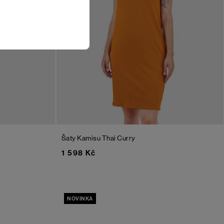
Šaty Kamisu
Thai Curry
1 598 Kč
NOVINKA