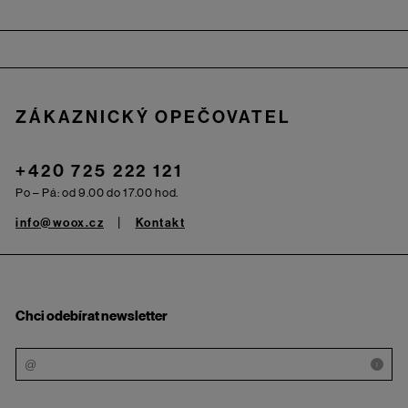
Zápatí
ZÁKAZNICKÝ OPEČOVATEL
+420 725 222 121
Po – Pá: od 9.00 do 17.00 hod.
info@woox.cz
Kontakt
Chci odebírat newsletter
i