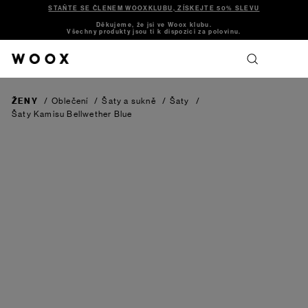
STAŇTE SE ČLENEM WOOXKLUBU, ZÍSKEJTE 50% SLEVU
Děkujeme, že jsi ve Woox klubu.
Všechny produkty jsou ti k dispozici za polovinu.
ŽENY
/
Oblečení
/
Šaty a sukně
/
Šaty
/
Šaty Kamisu
Bellwether Blue