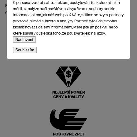
K personalizaci obsahu a reklam, poskytování funkcí sociálních
Materiál: 95 % bavlna, 5 % elastan
médií a analýze naší návštěvnosti využíváme soubory cookie.
Gramáž: 150 g/m2
Informace o tom, jak náš web používáte, sdílíme se svými partnery
pro sociální média, inzerci a analýzy. Partneři tyto údaje mohou
zkombinovat s dalšími informacemi, které jste jim poskytli nebo
které získali v důsledku toho, že používáte jejich služby.
Nastavení
Souhlasím
NEJLEPŠÍ POMĚR
CENY A KVALITY
POŠTOVNÉ ZPĚT