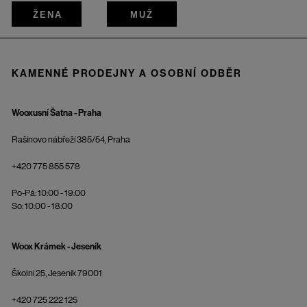
ŽENA
MUŽ
KAMENNÉ PRODEJNY A OSOBNÍ ODBĚR
Wooxusní Šatna - Praha
Rašínovo nábřeží 385/54, Praha
+420 775 855 578
Po-Pá: 10:00 - 19:00
So: 10:00 - 18:00
Woox Krámek - Jeseník
Školní 25, Jeseník 79001
+420 725 222 125