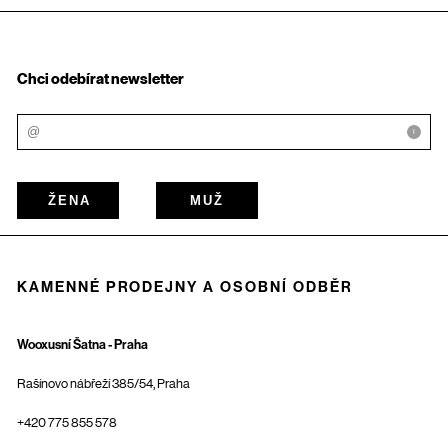
Chci odebírat newsletter
i
ŽENA
MUŽ
KAMENNÉ PRODEJNY A OSOBNÍ ODBĚR
Wooxusní Šatna - Praha
Rašínovo nábřeží 385/54, Praha
+420 775 855 578