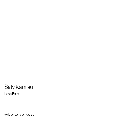
Šaty Kamisu
Lava Falls
velikost