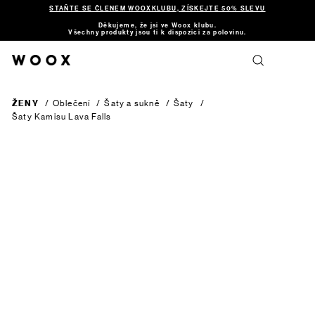
STAŇTE SE ČLENEM WOOXKLUBU, ZÍSKEJTE 50% SLEVU
Děkujeme, že jsi ve Woox klubu.
Všechny produkty jsou ti k dispozici za polovinu.
ŽENY
/
Oblečení
/
Šaty a sukně
/
Šaty
/
Šaty Kamisu
Lava Falls