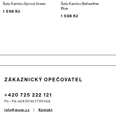
Šaty Kamisu
Sprout Green
Šaty Kamisu
Bellwether
Blue
1 598 Kč
1 598 Kč
Zápatí
ZÁKAZNICKÝ OPEČOVATEL
+420 725 222 121
Po – Pá: od 9.00 do 17.00 hod.
info@woox.cz
Kontakt