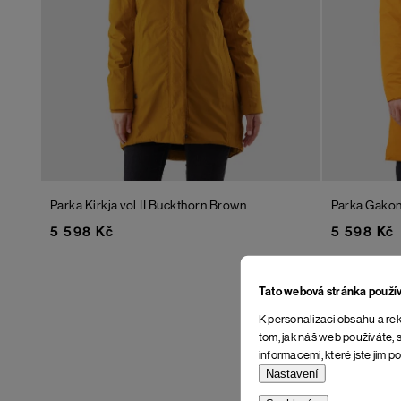
Parka Kirkja vol.II
Buckthorn Brown
Parka Gako
5 598 Kč
5 598 Kč
Tato webová stránka použí
K personalizaci obsahu a rek
tom, jak náš web používáte, s
informacemi, které jste jim po
Nastavení