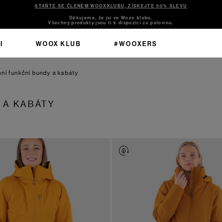
STAŇTE SE ČLENEM WOOXKLUBU, ZÍSKEJTE 50% SLEVU
Děkujeme, že jsi ve Woox klubu.
Všechny produkty jsou ti k dispozici za polovinu.
I
WOOX KLUB
#WOOXERS
ní funkční bundy a kabáty
 A KABÁTY