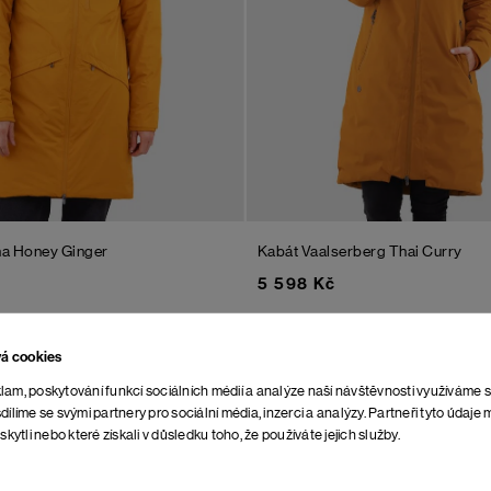
na
Honey Ginger
Kabát Vaalserberg
Thai Curry
5 598 Kč
vá cookies
lam, poskytování funkcí sociálních médií a analýze naší návštěvnosti využíváme 
dílíme se svými partnery pro sociální média, inzerci a analýzy. Partneři tyto údaj
skytli nebo které získali v důsledku toho, že používáte jejich služby.