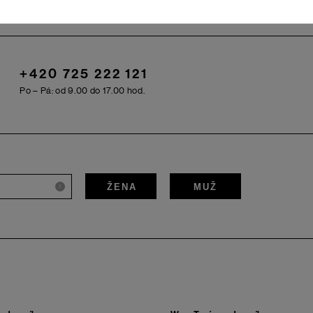
+420 725 222 121
Po – Pá: od 9.00 do 17.00 hod.
ŽENA
MUŽ
i