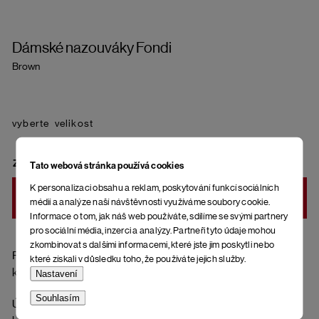
Dámské nazouváky Fondi
Brown
velikost
ZVOLTE VARIANTU
Tato webová stránka používá cookies
K personalizaci obsahu a reklam, poskytování funkcí sociálních
DO KOŠÍKU
médií a analýze naší návštěvnosti využíváme soubory cookie.
Informace o tom, jak náš web používáte, sdílíme se svými partnery
pro sociální média, inzerci a analýzy. Partneři tyto údaje mohou
zkombinovat s dalšími informacemi, které jste jim poskytli nebo
Pásky přes nohy z přírodní kůže (hladká useň), ortopedická
které získali v důsledku toho, že používáte jejich služby.
korková stélka potažená kůží a spodní část podrážky z gumy.
Nastavení
Souhlasím
Údržba hladkých usní (pásky): Nečistoty odstraníte jemným