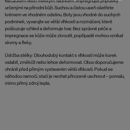
kartáčkem nebo měkkým hadříkem. Impregnujte přípravky
určenými na přírodní kůži. Suchou a čistou useň ošetřete
krémem ve vhodném odstínu. Boty jsou vhodné do suchých
podmínek, vyvarujte se větší vlhkosti a rozmáčení, které
poškuzuje vzhled a deformuje tvar. Bez správné péče a
impregnace se kůže může zkroutit, popřípadě mohou vznikat
skvrny a fleky.
Údržba stélky: Dlouhodobý kontakt s vlhkostí může korek
oslabit, změkčit nebo lehce deformovat. Obuv doporučujeme
chránit před přímým vystavením větší vlhkosti. Pokud se
náhodou namočí, stačí je nechat přirozeně uschnout – pomalu,
mimo přímý zdroj tepla.