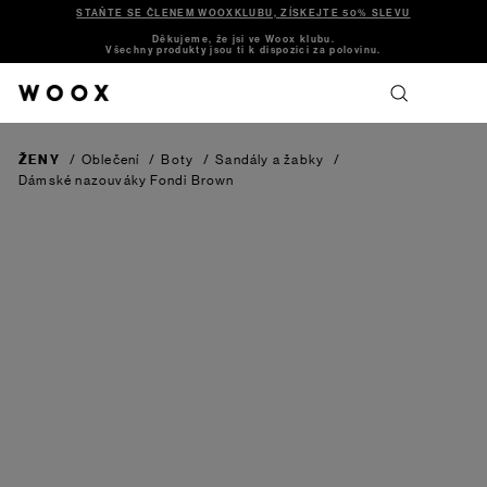
STAŇTE SE ČLENEM WOOXKLUBU, ZÍSKEJTE 50% SLEVU
Děkujeme, že jsi ve Woox klubu.
Všechny produkty jsou ti k dispozici za polovinu.
ŽENY
/
Oblečení
/
Boty
/
Sandály a žabky
/
Dámské nazouváky Fondi
Brown