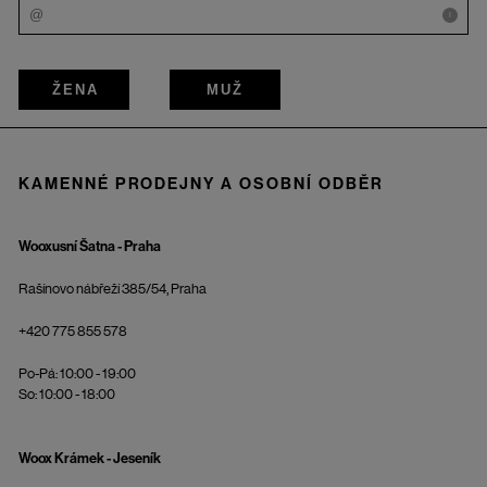
i
ŽENA
MUŽ
KAMENNÉ PRODEJNY A OSOBNÍ ODBĚR
Wooxusní Šatna - Praha
Rašínovo nábřeží 385/54, Praha
+420 775 855 578
Po-Pá: 10:00 - 19:00
So: 10:00 - 18:00
Woox Krámek - Jeseník