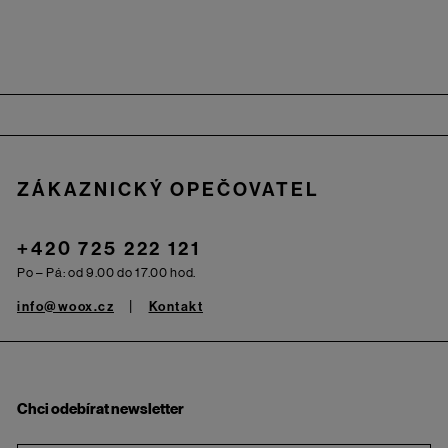
Zápatí
ZÁKAZNICKÝ OPEČOVATEL
+420 725 222 121
Po – Pá: od 9.00 do 17.00 hod.
info@woox.cz
Kontakt
Chci odebírat newsletter