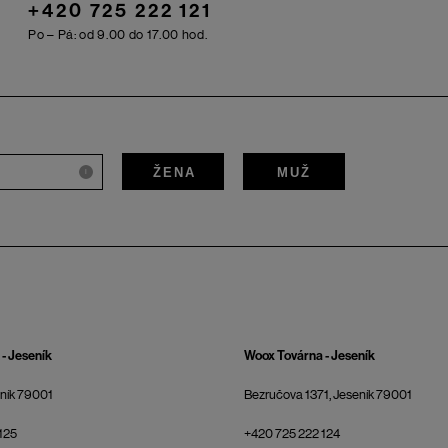
+420 725 222 121
Po – Pá: od 9.00 do 17.00 hod.
ŽENA
MUŽ
i
- Jeseník
Woox Továrna - Jeseník
eník 79001
Bezručova 1371, Jeseník 79001
125
+420 725 222 124