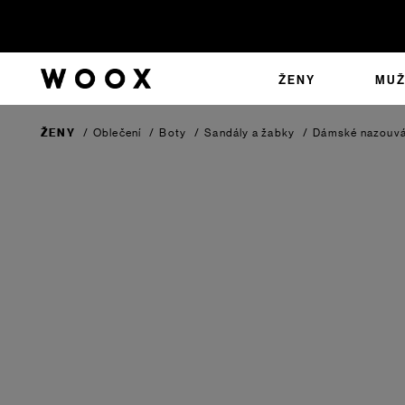
ŽENY
MUŽ
ŽENY
/
Oblečení
/
Boty
/
Sandály a žabky
/
Dámské nazouvá