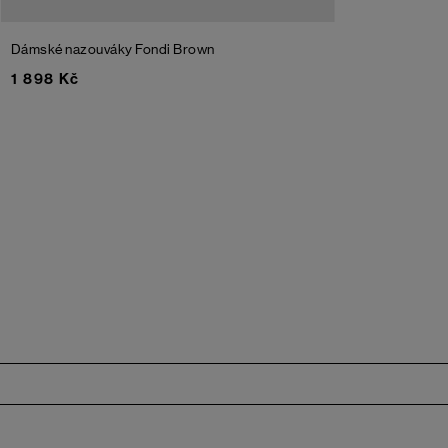
Dámské nazouváky Fondi
Brown
1 898 Kč
Zápatí