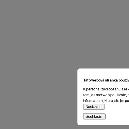
Tato webová stránka použí
K personalizaci obsahu a rek
tom, jak náš web používáte, s
informacemi, které jste jim po
Nastavení
Souhlasím