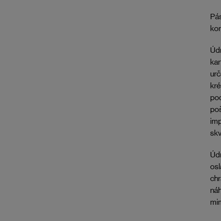
Pás
kor
Údr
ka
urč
kr
pod
poš
imp
skv
Údr
osl
chr
náh
mim