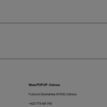
Woox POP UP - Ostrava
Futurum, Novinářská 3178/6, Ostrava
+420 778 491 740