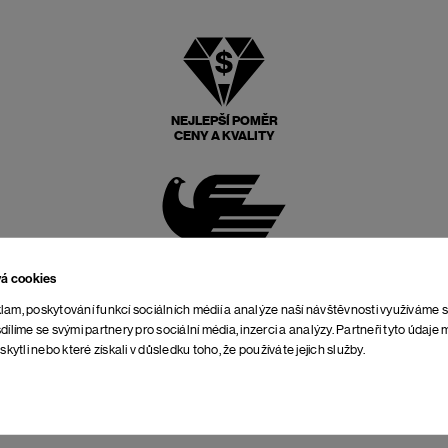
NEJLEPŠÍ POMĚR
CENY A KVALITY
POŠTOVNÉ ZPĚT
ZDARMA
vá cookies
lam, poskytování funkcí sociálních médií a analýze naší návštěvnosti využíváme 
dílíme se svými partnery pro sociální média, inzerci a analýzy. Partneři tyto údaj
skytli nebo které získali v důsledku toho, že používáte jejich služby.
NEOMEZENÁ DOBA NA
VRÁCENÍ