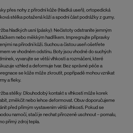
ky přes nohy z přírodní kůže (hladká useň), ortopedická
ková stélka potažená kůží a spodní část podrážky z gumy.
žba hladkých usní (pásky): Nečistoty odstraníte jemným
rtáčkem nebo měkkým hadříkem. Impregnujte přípravky
enými na přírodní kůži. Suchou a čistou useň ošetřete
émem ve vhodném odstínu. Boty jsou vhodné do suchých
mínek, vyvarujte se větší vlhkosti a rozmáčení, které
kuzuje vzhled a deformuje tvar. Bez správné péče a
regnace se kůže může zkroutit, popřípadě mohou vznikat
rny a fleky.
žba stélky: Dlouhodobý kontakt s vlhkostí může korek
abit, změkčit nebo lehce deformovat. Obuv doporučujeme
ánit před přímým vystavením větší vlhkosti. Pokud se
odou namočí, stačí je nechat přirozeně uschnout – pomalu,
o přímý zdroj tepla.