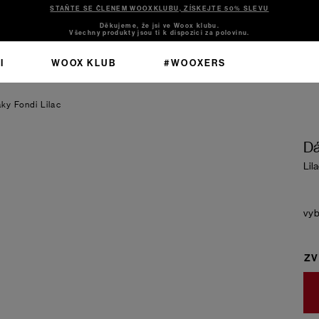
STAŇTE SE ČLENEM WOOXKLUBU, ZÍSKEJTE 50% SLEVU
Děkujeme, že jsi ve Woox klubu.
Všechny produkty jsou ti k dispozici za polovinu.
I
WOOX KLUB
#WOOXERS
ky Fondi
Lilac
Dá
Lil
ZV