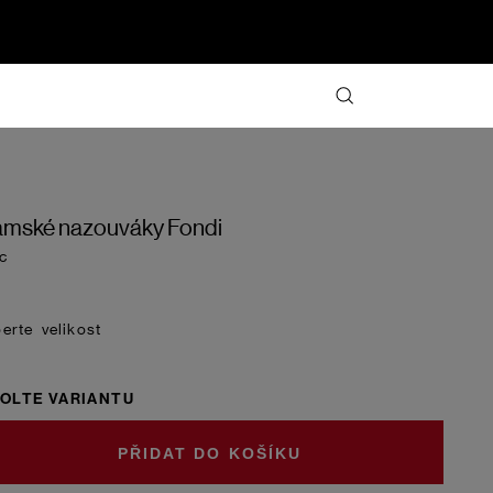
mské nazouváky Fondi
ac
velikost
OLTE VARIANTU
DO KOŠÍKU