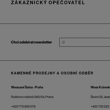
ZÁKAZNICKÝ OPEČOVATEL
Chci odebírat newsletter
KAMENNÉ PRODEJNY A OSOBNÍ ODBĚR
Wooxusní Šatna - Praha
Woox Krámek 
Rašínovo nábřeží 385/54, Praha
Školní 25, Jes
+420 775 855 578
+420 725 222 