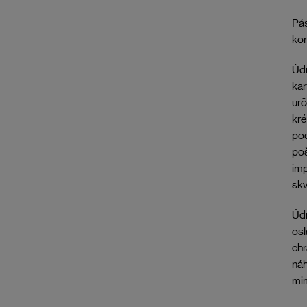
Pás
kor
Údr
ka
urč
kr
pod
poš
imp
skv
Údr
osl
chr
náh
mim