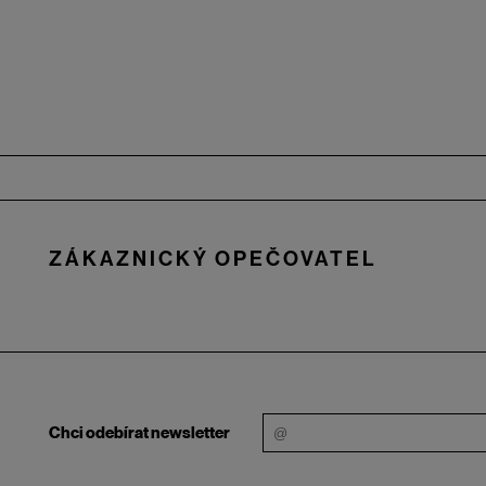
Zápatí
ZÁKAZNICKÝ OPEČOVATEL
Chci odebírat newsletter