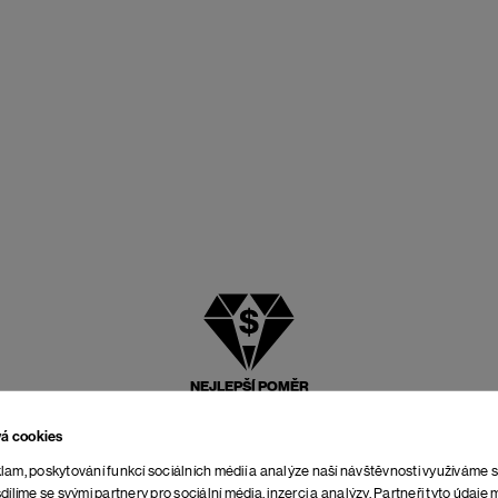
NEJLEPŠÍ POMĚR
CENY A KVALITY
vá cookies
lam, poskytování funkcí sociálních médií a analýze naší návštěvnosti využíváme 
dílíme se svými partnery pro sociální média, inzerci a analýzy. Partneři tyto údaj