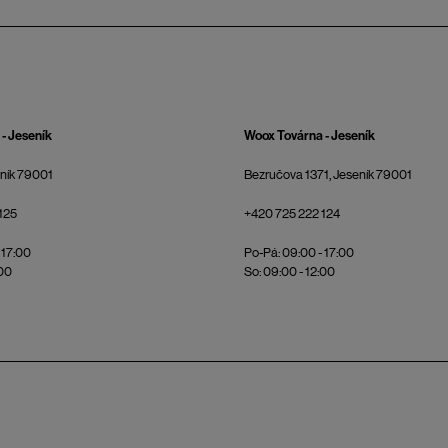
- Jeseník
Woox Továrna - Jeseník
eník 79001
Bezručova 1371, Jeseník 79001
125
+420 725 222 124
 17:00
Po-Pá: 09:00 - 17:00
:00
So: 09:00 - 12:00