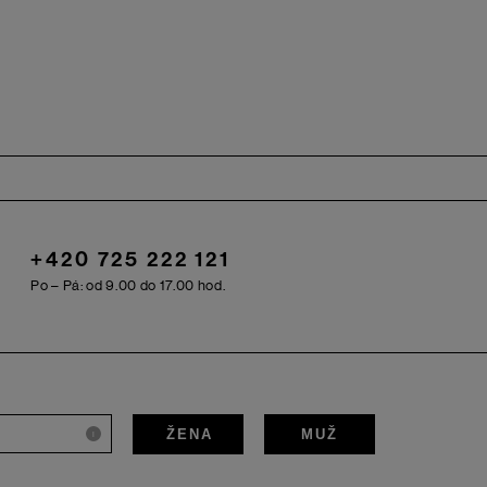
+420 725 222 121
Po – Pá: od 9.00 do 17.00 hod.
ŽENA
MUŽ
i