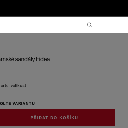
mské sandály Fidea
d
velikost
OLTE VARIANTU
DO KOŠÍKU