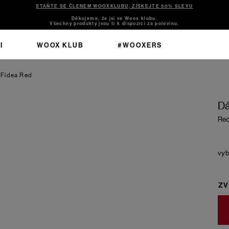
STAŇTE SE ČLENEM WOOXKLUBU, ZÍSKEJTE 50% SLEVU
Děkujeme, že jsi ve Woox klubu.
Všechny produkty jsou ti k dispozici za polovinu.
I
WOOX KLUB
#WOOXERS
 Fidea
Red
Dá
Re
ZV