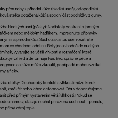
ky přes nohy z přírodní kůže (hladká useň), ortopedická
ková stélka potažená kůží a spodní část podrážky z gumy.
žba hladkých usní (pásky): Nečistoty odstraníte jemným
rtáčkem nebo měkkým hadříkem. Impregnujte přípravky
enými na přírodní kůži. Suchou a čistou useň ošetřete
émem ve vhodném odstínu. Boty jsou vhodné do suchých
mínek, vyvarujte se větší vlhkosti a rozmáčení, které
kuzuje vzhled a deformuje tvar. Bez správné péče a
regnace se kůže může zkroutit, popřípadě mohou vznikat
rny a fleky.
žba stélky: Dlouhodobý kontakt s vlhkostí může korek
abit, změkčit nebo lehce deformovat. Obuv doporučujeme
ánit před přímým vystavením větší vlhkosti. Pokud se
odou namočí, stačí je nechat přirozeně uschnout – pomalu,
o přímý zdroj tepla.