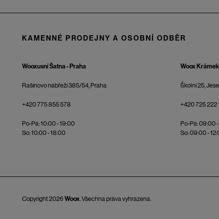
KAMENNÉ PRODEJNY A OSOBNÍ ODBĚR
Wooxusní Šatna - Praha
Woox Krámek 
Rašínovo nábřeží 385/54, Praha
Školní 25, Jes
+420 775 855 578
+420 725 222 
Po-Pá: 10:00 - 19:00
Po-Pá: 09:00 -
So: 10:00 - 18:00
So: 09:00 - 12
Copyright 2026
Woox
. Všechna práva vyhrazena.