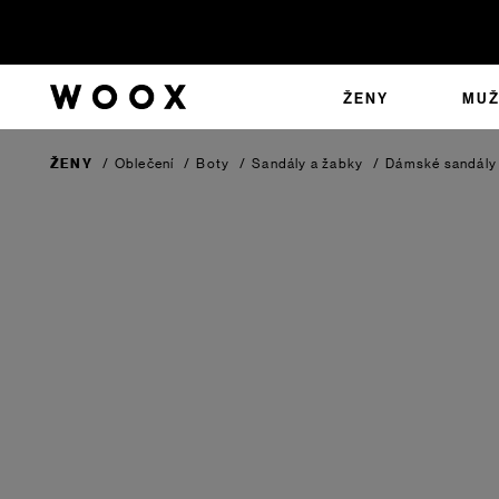
ŽENY
MUŽ
ŽENY
/
Oblečení
/
Boty
/
Sandály a žabky
/
Dámské sandály