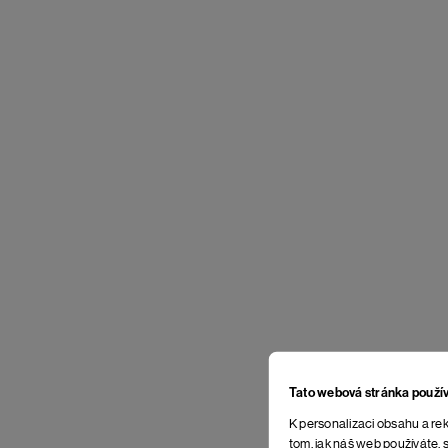
Tato webová stránka použí
K personalizaci obsahu a rek
tom, jak náš web používáte, s