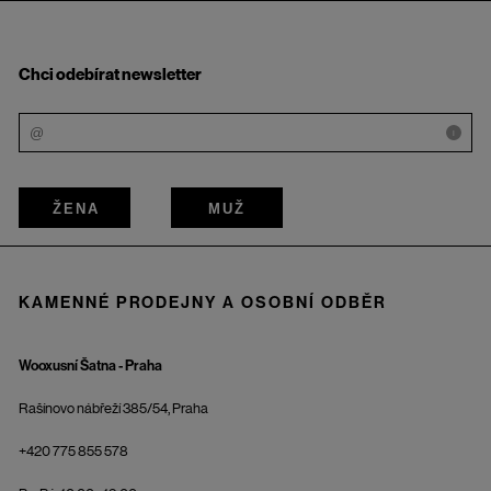
Chci odebírat newsletter
i
ŽENA
MUŽ
KAMENNÉ PRODEJNY A OSOBNÍ ODBĚR
Wooxusní Šatna - Praha
Rašínovo nábřeží 385/54, Praha
+420 775 855 578