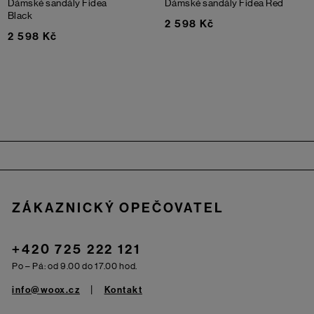
Dámské sandály Fidea
Dámské sandály Fidea
Red
Black
2 598 Kč
2 598 Kč
Zápatí
ZÁKAZNICKÝ OPEČOVATEL
+420 725 222 121
Po – Pá: od 9.00 do 17.00 hod.
info@woox.cz
Kontakt