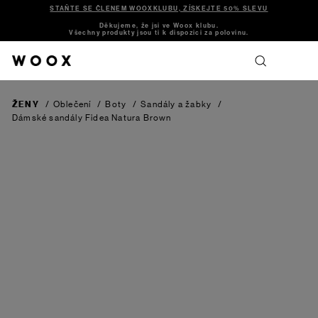
STAŇTE SE ČLENEM WOOXKLUBU, ZÍSKEJTE 50% SLEVU
Děkujeme, že jsi ve Woox klubu.
Všechny produkty jsou ti k dispozici za polovinu.
ŽENY
/
Oblečení
/
Boty
/
Sandály a žabky
/
Dámské sandály Fidea Natura
Brown