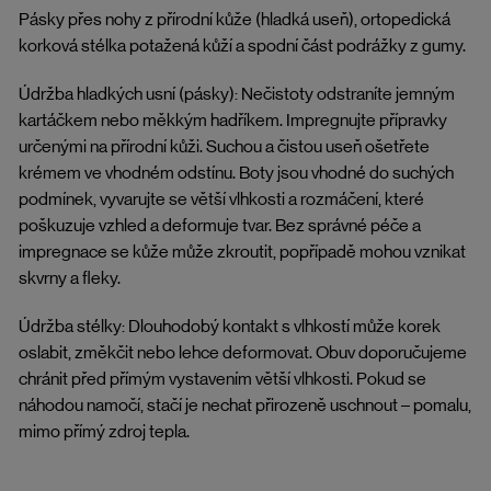
Pásky přes nohy z přírodní kůže (hladká useň), ortopedická
korková stélka potažená kůží a spodní část podrážky z gumy.
Údržba hladkých usní (pásky): Nečistoty odstraníte jemným
kartáčkem nebo měkkým hadříkem. Impregnujte přípravky
určenými na přírodní kůži. Suchou a čistou useň ošetřete
krémem ve vhodném odstínu. Boty jsou vhodné do suchých
podmínek, vyvarujte se větší vlhkosti a rozmáčení, které
poškuzuje vzhled a deformuje tvar. Bez správné péče a
impregnace se kůže může zkroutit, popřípadě mohou vznikat
skvrny a fleky.
Údržba stélky: Dlouhodobý kontakt s vlhkostí může korek
oslabit, změkčit nebo lehce deformovat. Obuv doporučujeme
chránit před přímým vystavením větší vlhkosti. Pokud se
náhodou namočí, stačí je nechat přirozeně uschnout – pomalu,
mimo přímý zdroj tepla.