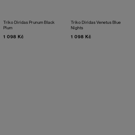
Triko Diridas Prunum
Black
Triko Diridas Venetus
Blue
Plum
Nights
1 098 Kč
1 098 Kč