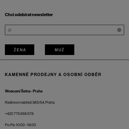
Chci odebírat newsletter
i
ŽENA
MUŽ
KAMENNÉ PRODEJNY A OSOBNÍ ODBĚR
Wooxusní Šatna - Praha
Rašínovo nábřeží 385/54, Praha
+420 775 855 578
Po-Pá: 10:00 - 19:00