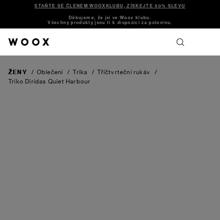
STAŇTE SE ČLENEM WOOXKLUBU, ZÍSKEJTE 50% SLEVU
Děkujeme, že jsi ve Woox klubu.
Všechny produkty jsou ti k dispozici za polovinu.
ŽENY
/
Oblečení
/
Trika
/
Tříčtvrteční rukáv
/
Triko Diridas
Quiet Harbour