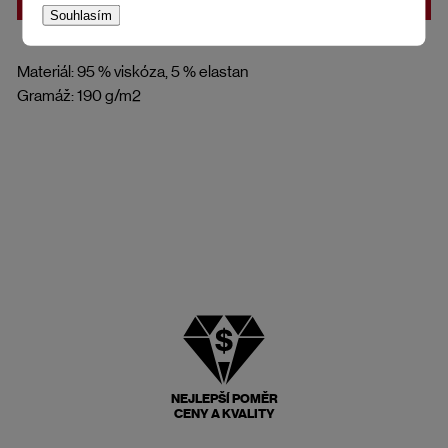
Souhlasím
Materiál: 95 % viskóza, 5 % elastan
Gramáž: 190 g/m2
NEJLEPŠÍ POMĚR
CENY A KVALITY