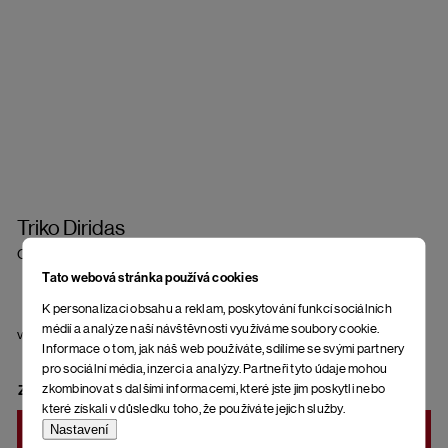
Triko Diridas
Quiet Harbour
Tato webová stránka používá cookies
K personalizaci obsahu a reklam, poskytování funkcí sociálních
médií a analýze naší návštěvnosti využíváme soubory cookie.
velikost
Informace o tom, jak náš web používáte, sdílíme se svými partnery
pro sociální média, inzerci a analýzy. Partneři tyto údaje mohou
zkombinovat s dalšími informacemi, které jste jim poskytli nebo
ZVOLTE VARIANTU
které získali v důsledku toho, že používáte jejich služby.
Nastavení
DO KOŠÍKU