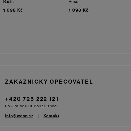
Rasin
Rose
1 098 Kč
1 098 Kč
Zápatí
ZÁKAZNICKÝ OPEČOVATEL
+420 725 222 121
Po – Pá: od 9.00 do 17.00 hod.
info@woox.cz
Kontakt