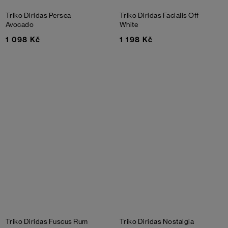
Triko Diridas Persea
Triko Diridas Facialis
Off
Avocado
White
1 098 Kč
1 198 Kč
Triko Diridas Fuscus
Rum
Triko Diridas
Nostalgia