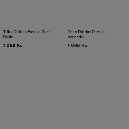
Triko Diridas Fuscus
Rum
Triko Diridas Persea
Rasin
Avocado
1 098 Kč
1 098 Kč