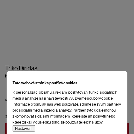
Triko Diridas
Nostalgia Rose
Tato webová stránka používá cookies
K personalizaci obsahu a reklam, poskytování funkcí sociálních
médií a analýze naší návštěvnosti využíváme soubory cookie.
velikost
Informace o tom, jak náš web používáte, sdílíme se svými partnery
pro sociální média, inzerci a analýzy. Partneři tyto údaje mohou
zkombinovat s dalšími informacemi, které jste jim poskytli nebo
ZVOLTE VARIANTU
které získali v důsledku toho, že používáte jejich služby.
Nastavení
DO KOŠÍKU