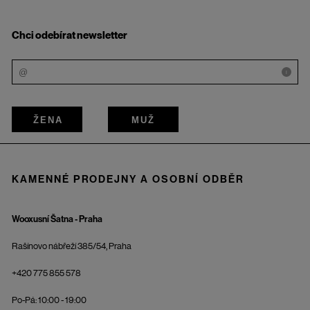
Chci odebírat newsletter
i
ŽENA
MUŽ
KAMENNÉ PRODEJNY A OSOBNÍ ODBĚR
Wooxusní Šatna - Praha
Rašínovo nábřeží 385/54, Praha
+420 775 855 578
Po-Pá: 10:00 - 19:00