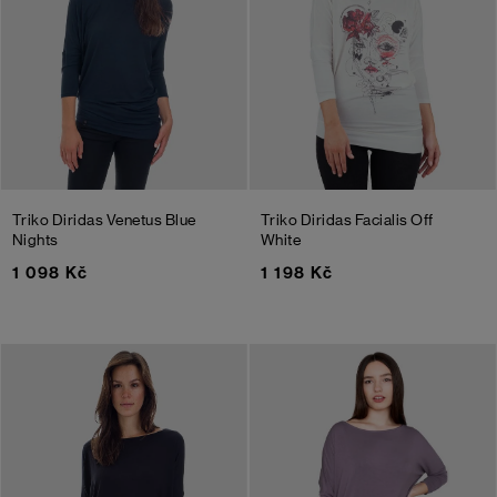
Triko Diridas Venetus
Blue
Triko Diridas Facialis
Off
Nights
White
1 098 Kč
1 198 Kč