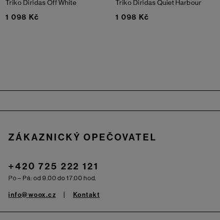
Triko Diridas
Off White
Triko Diridas
Quiet Harbour
1 098 Kč
1 098 Kč
Zápatí
ZÁKAZNICKÝ OPEČOVATEL
+420 725 222 121
Po – Pá: od 9.00 do 17.00 hod.
info@woox.cz
Kontakt