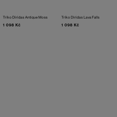
Triko Diridas
Antique Moss
Triko Diridas
Lava Falls
1 098 Kč
1 098 Kč