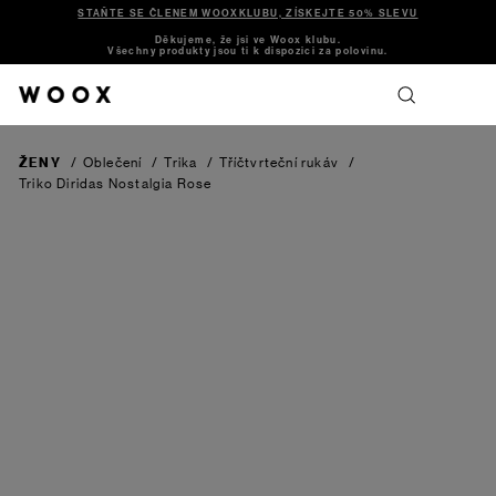
STAŇTE SE ČLENEM WOOXKLUBU, ZÍSKEJTE 50% SLEVU
Děkujeme, že jsi ve Woox klubu.
Všechny produkty jsou ti k dispozici za polovinu.
ŽENY
/
Oblečení
/
Trika
/
Tříčtvrteční rukáv
/
Triko Diridas
Nostalgia Rose