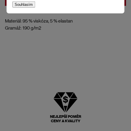
Souhlasím
Materiál: 95 % viskóza, 5 % elastan
Gramáž: 190 g/m2
NEJLEPŠÍ POMĚR
CENY A KVALITY