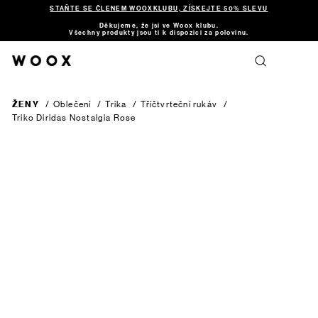
STAŇTE SE ČLENEM WOOXKLUBU, ZÍSKEJTE 50% SLEVU
Děkujeme, že jsi ve Woox klubu.
Všechny produkty jsou ti k dispozici za polovinu.
ŽENY
/
Oblečení
/
Trika
/
Tříčtvrteční rukáv
/
Triko Diridas
Nostalgia Rose