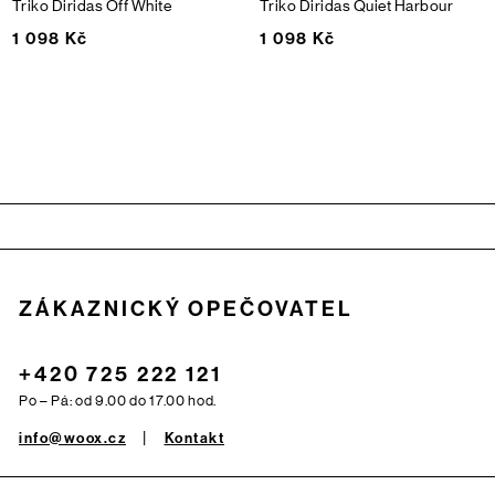
Triko Diridas
Off White
Triko Diridas
Quiet Harbour
1 098 Kč
1 098 Kč
Zápatí
ZÁKAZNICKÝ OPEČOVATEL
+420 725 222 121
Po – Pá: od 9.00 do 17.00 hod.
info@woox.cz
Kontakt