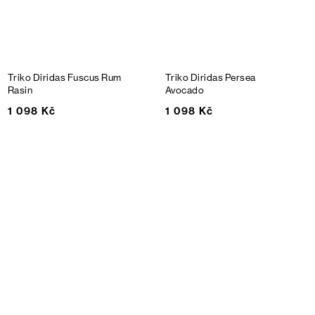
Triko Diridas Fuscus
Rum
Triko Diridas Persea
Rasin
Avocado
1 098 Kč
1 098 Kč