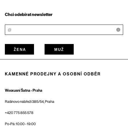
Chci odebírat newsletter
i
ŽENA
MUŽ
KAMENNÉ PRODEJNY A OSOBNÍ ODBĚR
Wooxusní Šatna - Praha
Rašínovo nábřeží 385/54, Praha
+420 775 855 578
Po-Pá: 10:00 - 19:00