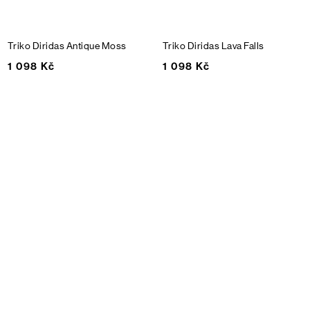
Triko Diridas
Antique Moss
Triko Diridas
Lava Falls
1 098 Kč
1 098 Kč