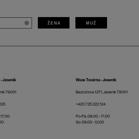
ŽENA
MUŽ
i
- Jeseník
Woox Továrna - Jeseník
eník 79001
Bezručova 1371, Jeseník 79001
125
+420 725 222 124
 17:00
Po-Pá: 09:00 - 17:00
:00
So: 09:00 - 12:00