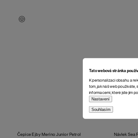
Tato webová stránka použí
K personalizaci obsahu a rek
tom, jak náš web používáte, s
informacemi, které jste jim po
Nastavení
Souhlasím
Čepice Ejby Merino Junior
Petrol
Návlek Sea 