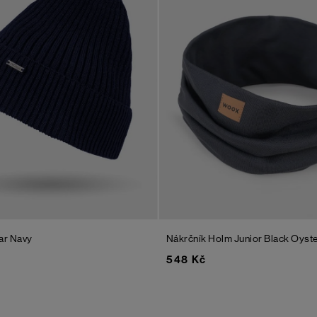
ar
Navy
Nákrčník Holm Junior
Black Oyst
548 Kč