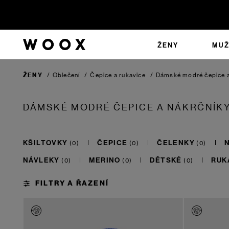
ŽENY
MUŽ
ŽENY
/
Oblečení
/
Čepice a rukavice
/
Dámské modré čepice a
DÁMSKÉ MODRÉ ČEPICE A NÁKRČNÍK
KŠILTOVKY
ČEPICE
ČELENKY
NÁVLEKY
MERINO
DĚTSKÉ
RUK