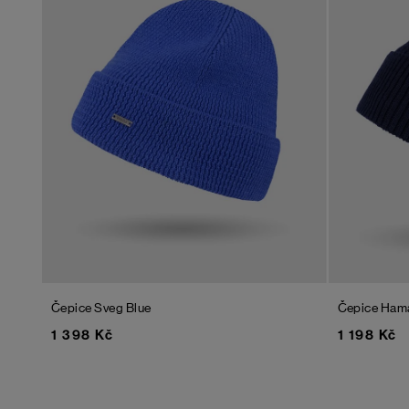
Čepice Sveg
Blue
Čepice Ham
1 398 Kč
1 198 Kč