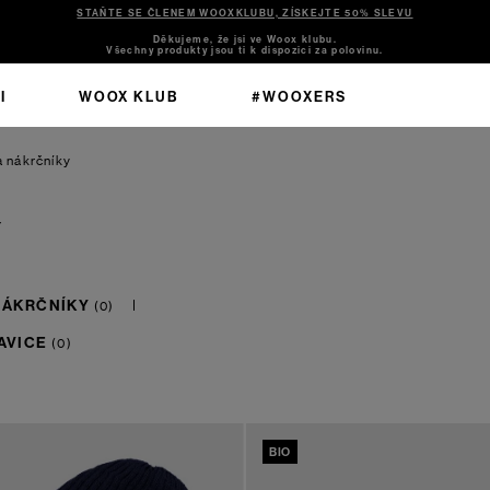
STAŇTE SE ČLENEM WOOXKLUBU, ZÍSKEJTE 50% SLEVU
Děkujeme, že jsi ve Woox klubu.
Všechny produkty jsou ti k dispozici za polovinu.
I
WOOX KLUB
#WOOXERS
 nákrčníky
Y
NÁKRČNÍKY
AVICE
BIO