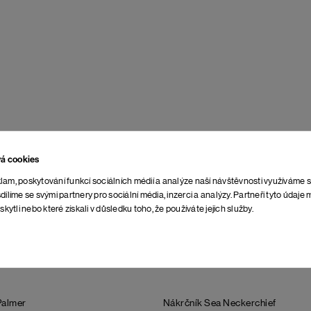
vá cookies
lam, poskytování funkcí sociálních médií a analýze naší návštěvnosti využíváme 
dílíme se svými partnery pro sociální média, inzerci a analýzy. Partneři tyto údaj
skytli nebo které získali v důsledku toho, že používáte jejich služby.
Palmer
Nákrčník Sea Neckerchief