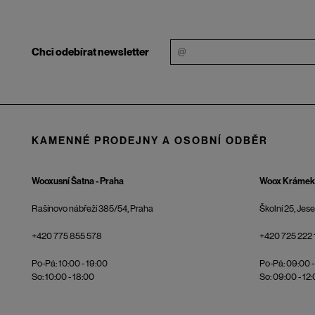
Chci odebírat newsletter
KAMENNÉ PRODEJNY A OSOBNÍ ODBĚR
Wooxusní Šatna - Praha
Woox Krámek 
Rašínovo nábřeží 385/54, Praha
Školní 25, Jes
+420 775 855 578
+420 725 222 
Po-Pá: 10:00 - 19:00
Po-Pá: 09:00 -
So: 10:00 - 18:00
So: 09:00 - 12