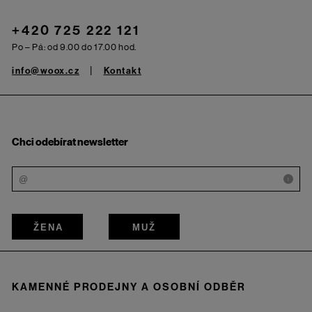
+420 725 222 121
Po – Pá: od 9.00 do 17.00 hod.
info@woox.cz
Kontakt
Chci odebírat newsletter
i
ŽENA
MUŽ
KAMENNÉ PRODEJNY A OSOBNÍ ODBĚR