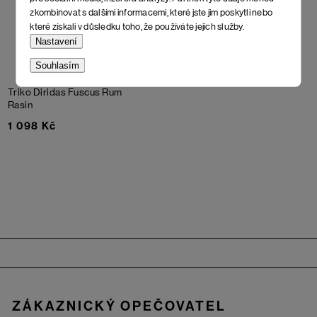
zkombinovat s dalšími informacemi, které jste jim poskytli nebo
které získali v důsledku toho, že používáte jejich služby.
Nastavení
Souhlasím
Triko Diridas Fuscus
Rum
Rasin
1 098 Kč
Zápatí
ZÁKAZNICKÝ OPEČOVATEL