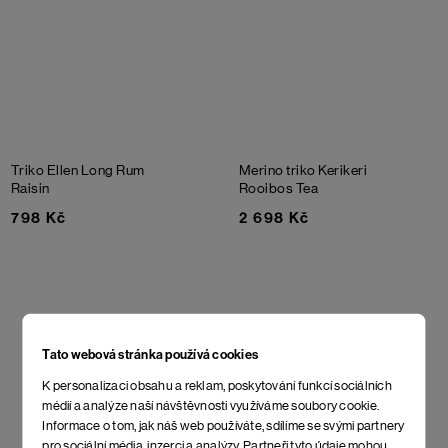
Triko Ellen Long
Rum
Merino triko Kerikeri
Raisin
Rooibos Tea
798 Kč
2 698 Kč
Tato webová stránka používá cookies
K personalizaci obsahu a reklam, poskytování funkcí sociálních
médií a analýze naší návštěvnosti využíváme soubory cookie.
Informace o tom, jak náš web používáte, sdílíme se svými partnery
pro sociální média, inzerci a analýzy. Partneři tyto údaje mohou