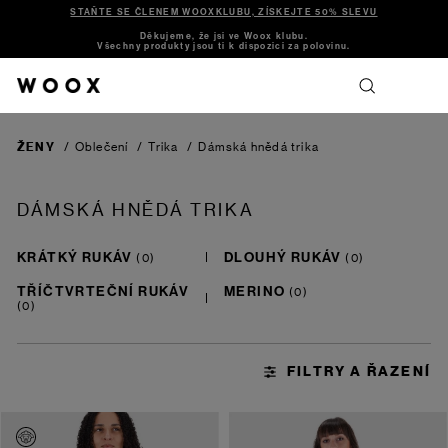
STAŇTE SE ČLENEM WOOXKLUBU, ZÍSKEJTE 50% SLEVU
Děkujeme, že jsi ve Woox klubu.
Všechny produkty jsou ti k dispozici za polovinu.
ŽENY
/
Oblečení
/
Trika
/
Dámská hnědá trika
DÁMSKÁ HNĚDÁ TRIKA
KRÁTKÝ RUKÁV
DLOUHÝ RUKÁV
TŘÍČTVRTEČNÍ RUKÁV
MERINO