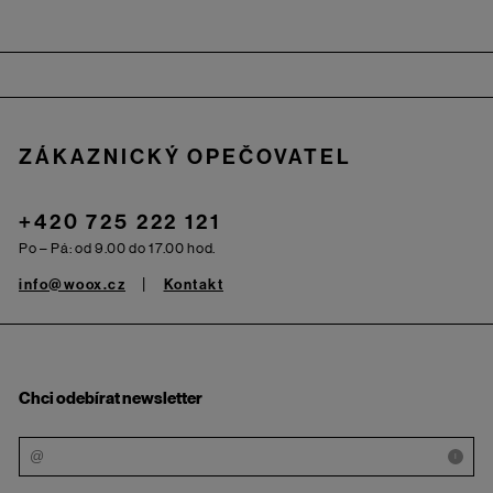
Zápatí
ZÁKAZNICKÝ OPEČOVATEL
+420 725 222 121
Po – Pá: od 9.00 do 17.00 hod.
info@woox.cz
Kontakt
Chci odebírat newsletter
i