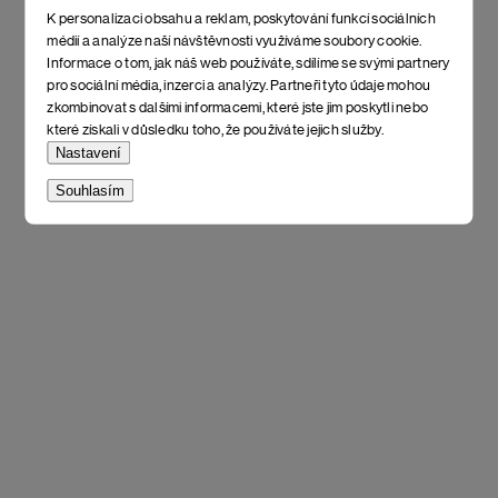
K personalizaci obsahu a reklam, poskytování funkcí sociálních
médií a analýze naší návštěvnosti využíváme soubory cookie.
Informace o tom, jak náš web používáte, sdílíme se svými partnery
pro sociální média, inzerci a analýzy. Partneři tyto údaje mohou
zkombinovat s dalšími informacemi, které jste jim poskytli nebo
které získali v důsledku toho, že používáte jejich služby.
Nastavení
Souhlasím