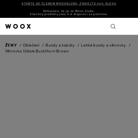
STAŇTE SE ČLENEM WOOXKLUBU, ZÍSKEJTE 50% SLEVU
Děkujeme, že jsi ve Woox klubu.
Všechny produkty jsou ti k dispozici za polovinu.
ŽENY
/
Oblečení
/
Bundy a kabáty
/
Lehké bundy a větrovky
/
Větrovka Uldale
Buckthorn Brown