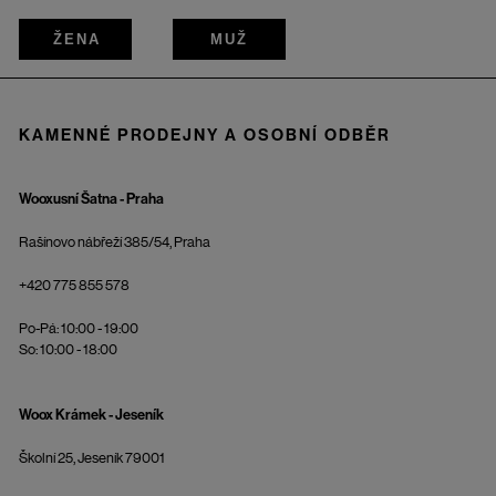
ŽENA
MUŽ
KAMENNÉ PRODEJNY A OSOBNÍ ODBĚR
Wooxusní Šatna - Praha
Rašínovo nábřeží 385/54, Praha
+420 775 855 578
Po-Pá: 10:00 - 19:00
So: 10:00 - 18:00
Woox Krámek - Jeseník
Školní 25, Jeseník 79001