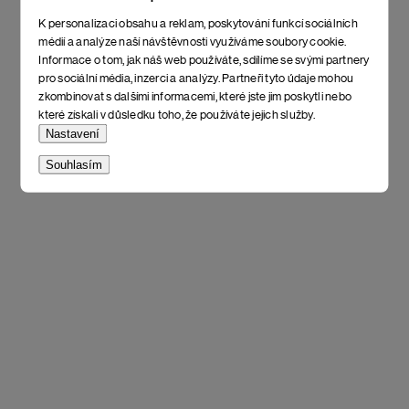
K personalizaci obsahu a reklam, poskytování funkcí sociálních
médií a analýze naší návštěvnosti využíváme soubory cookie.
Informace o tom, jak náš web používáte, sdílíme se svými partnery
pro sociální média, inzerci a analýzy. Partneři tyto údaje mohou
zkombinovat s dalšími informacemi, které jste jim poskytli nebo
které získali v důsledku toho, že používáte jejich služby.
Nastavení
Souhlasím