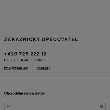
Zápatí
ZÁKAZNICKÝ OPEČOVATEL
+420 725 222 121
Po – Pá: od 9.00 do 17.00 hod.
info@woox.cz
Kontakt
Chci odebírat newsletter
i