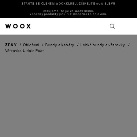
STAŇTE SE ČLENEM WOOXKLUBU, ZÍSKEJTE 50% SLEVU
Děkujeme, že jsi ve Woox klubu.
Všechny produkty jsou ti k dispozici za polovinu.
ŽENY
/
Oblečení
/
Bundy a kabáty
/
Lehké bundy a větrovky
/
Větrovka Uldale
Peat