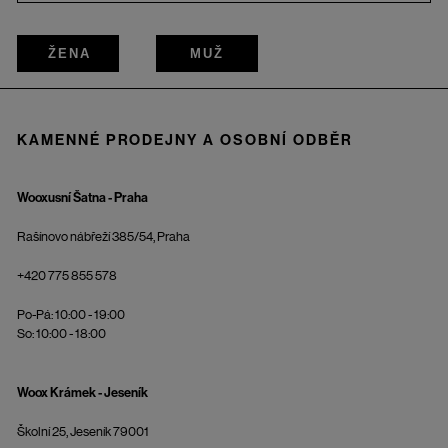
ŽENA
MUŽ
KAMENNÉ PRODEJNY A OSOBNÍ ODBĚR
Wooxusní Šatna - Praha
Rašínovo nábřeží 385/54, Praha
+420 775 855 578
Po-Pá: 10:00 - 19:00
So: 10:00 - 18:00
Woox Krámek - Jeseník
Školní 25, Jeseník 79001