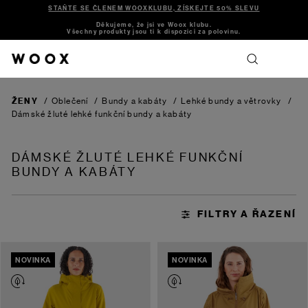
STAŇTE SE ČLENEM WOOXKLUBU, ZÍSKEJTE 50% SLEVU
Děkujeme, že jsi ve Woox klubu.
Všechny produkty jsou ti k dispozici za polovinu.
ŽENY
/
Oblečení
/
Bundy a kabáty
/
Lehké bundy a větrovky
/
Dámské žluté lehké funkční bundy a kabáty
DÁMSKÉ ŽLUTÉ LEHKÉ FUNKČNÍ
BUNDY A KABÁTY
NOVINKA
NOVINKA