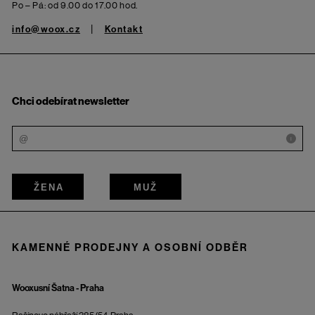
Po – Pá: od 9.00 do 17.00 hod.
info@woox.cz
Kontakt
Chci odebírat newsletter
i
ŽENA
MUŽ
KAMENNÉ PRODEJNY A OSOBNÍ ODBĚR
Wooxusní Šatna - Praha