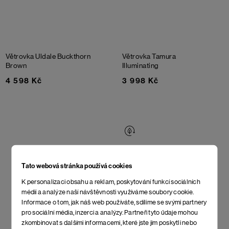
Větrovka Uldale
Buckthorn
Větrovka Tamura
Brown
Illuminating
4 598 Kč
3 998 Kč
Tato webová stránka používá cookies
K personalizaci obsahu a reklam, poskytování funkcí sociálních
médií a analýze naší návštěvnosti využíváme soubory cookie.
Informace o tom, jak náš web používáte, sdílíme se svými partnery
pro sociální média, inzerci a analýzy. Partneři tyto údaje mohou
zkombinovat s dalšími informacemi, které jste jim poskytli nebo