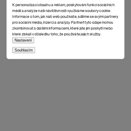
K personalizaci obsahu a reklam, poskytování funkcí sociálních
médií a analýze naší návštěvnosti využíváme soubory cookie.
Informace o tom, jak náš web používáte, sdílíme se svými partnery
pro sociální média, inzerci a analýzy. Partneři tyto údaje mohou
zkombinovat s dalšími informacemi, které jste jim poskytli nebo
které získali v důsledku toho, že používáte jejich služby.
Nastavení
Souhlasím