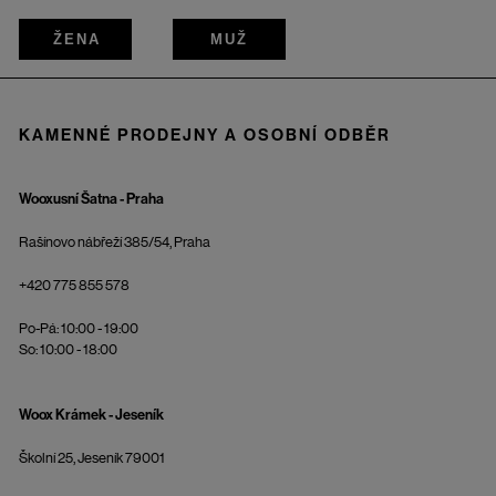
ŽENA
MUŽ
KAMENNÉ PRODEJNY A OSOBNÍ ODBĚR
Wooxusní Šatna - Praha
Rašínovo nábřeží 385/54, Praha
+420 775 855 578
Po-Pá: 10:00 - 19:00
So: 10:00 - 18:00
Woox Krámek - Jeseník
Školní 25, Jeseník 79001