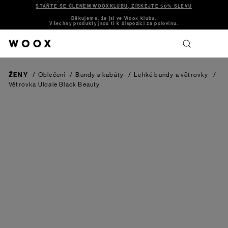
STAŇTE SE ČLENEM WOOXKLUBU, ZÍSKEJTE 50% SLEVU
Děkujeme, že jsi ve Woox klubu.
Všechny produkty jsou ti k dispozici za polovinu.
ŽENY
/
Oblečení
/
Bundy a kabáty
/
Lehké bundy a větrovky
/
Větrovka Uldale
Black Beauty