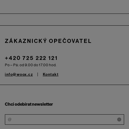
Zápatí
ZÁKAZNICKÝ OPEČOVATEL
+420 725 222 121
Po – Pá: od 9.00 do 17.00 hod.
info@woox.cz
Kontakt
Chci odebírat newsletter
i