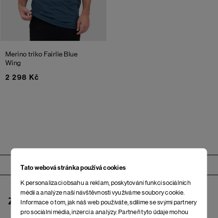
Merino triko Fairlie
Blue
Wing
2 298 Kč
Zápatí
Tato webová stránka používá cookies
K personalizaci obsahu a reklam, poskytování funkcí sociálních
médií a analýze naší návštěvnosti využíváme soubory cookie.
ZÁKAZNICKÝ OPEČOVATEL
Informace o tom, jak náš web používáte, sdílíme se svými partnery
pro sociální média, inzerci a analýzy. Partneři tyto údaje mohou