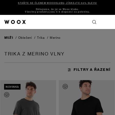
STAŇTE SE ČLENEM WOOXKLUBU, ZÍSKEJTE 50% SLEVU
Děkujeme, že jsi ve Woox klubu.
Všechny produkty jsou ti k dispozici za polovinu.
MUŽI
/
Oblečení
/
Trika
/
Merino
TRIKA Z MERINO VLNY
NOVINKA