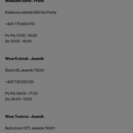
Wooxusní Šatna - Praha
Rašínovo nábřeží 385/54, Praha
+420 775 855 578
Po-Pá: 10:00 - 19:00
So: 10:00 - 18:00
Woox Krámek - Jeseník
Školní 25, Jeseník 79001
+420 725 222 125
Po-Pá: 09:00 - 17:00
So: 09:00 - 12:00
Woox Továrna - Jeseník
Bezručova 1371, Jeseník 79001