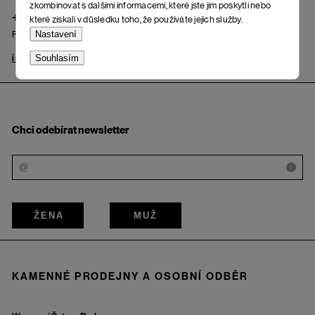
zkombinovat s dalšími informacemi, které jste jim poskytli nebo
+420 725 222 121
které získali v důsledku toho, že používáte jejich služby.
Nastavení
Po – Pá: od 9.00 do 17.00 hod.
Souhlasím
info@woox.cz
Kontakt
Chci odebírat newsletter
i
ŽENA
MUŽ
KAMENNÉ PRODEJNY A OSOBNÍ ODBĚR