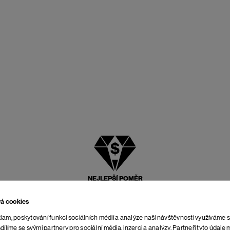
NEJLEPŠÍ POMĚR
CENY A KVALITY
vá cookies
lam, poskytování funkcí sociálních médií a analýze naší návštěvnosti využíváme 
dílíme se svými partnery pro sociální média, inzerci a analýzy. Partneři tyto údaj