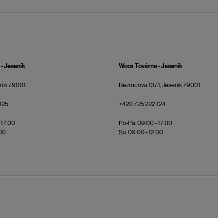
- Jeseník
Woox Továrna - Jeseník
eník 79001
Bezručova 1371, Jeseník 79001
125
+420 725 222 124
 17:00
Po-Pá: 09:00 - 17:00
:00
So: 09:00 - 12:00