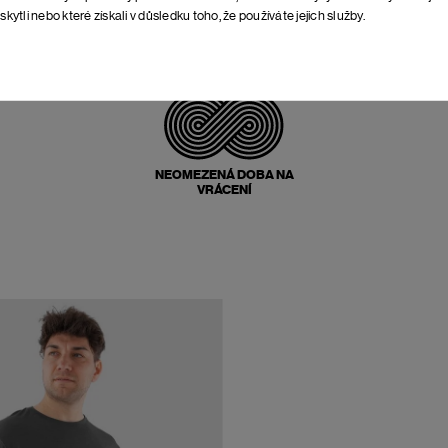
skytli nebo které získali v důsledku toho, že používáte jejich služby.
POŠTOVNÉ ZPĚT
ZDARMA
NEOMEZENÁ DOBA NA
VRÁCENÍ