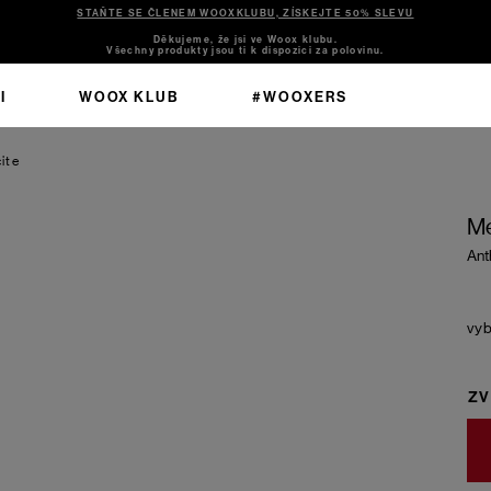
STAŇTE SE ČLENEM WOOXKLUBU, ZÍSKEJTE 50% SLEVU
Děkujeme, že jsi ve Woox klubu.
Všechny produkty jsou ti k dispozici za polovinu.
I
WOOX KLUB
#WOOXERS
ite
Me
Ant
ZV