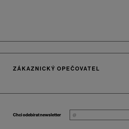
Zápatí
ZÁKAZNICKÝ OPEČOVATEL
Chci odebírat newsletter