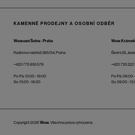
KAMENNÉ PRODEJNY A OSOBNÍ ODBĚR
Wooxusní Šatna - Praha
Woox Krámek 
Rašínovo nábřeží 385/54, Praha
Školní 25, Jes
+420 775 855 578
+420 725 222 
Po-Pá: 10:00 - 19:00
Po-Pá: 09:00 -
So: 10:00 - 18:00
So: 09:00 - 12
Copyright 2026
Woox
. Všechna práva vyhrazena.