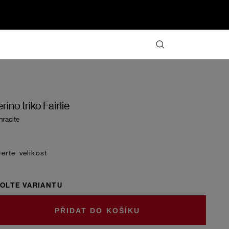
rino triko Fairlie
hracite
velikost
OLTE VARIANTU
DO KOŠÍKU