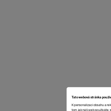
Tato webová stránka použí
K personalizaci obsahu a rek
tom, jak náš web používáte, s