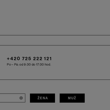
+420 725 222 121
Po – Pá: od 9.00 do 17.00 hod.
ŽENA
MUŽ
i