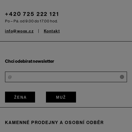
+420 725 222 121
Po – Pá: od 9.00 do 17.00 hod.
info@woox.cz
Kontakt
Chci odebírat newsletter
i
ŽENA
MUŽ
KAMENNÉ PRODEJNY A OSOBNÍ ODBĚR