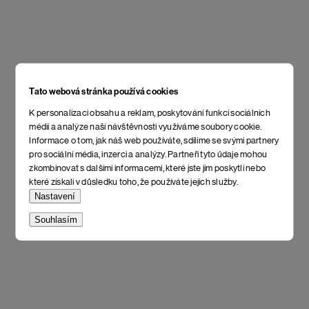
Tato webová stránka používá cookies
K personalizaci obsahu a reklam, poskytování funkcí sociálních
médií a analýze naší návštěvnosti využíváme soubory cookie.
Informace o tom, jak náš web používáte, sdílíme se svými partnery
pro sociální média, inzerci a analýzy. Partneři tyto údaje mohou
zkombinovat s dalšími informacemi, které jste jim poskytli nebo
které získali v důsledku toho, že používáte jejich služby.
Nastavení
Souhlasím