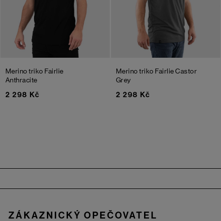
Merino triko Fairlie
Merino triko Fairlie
Castor
Anthracite
Grey
2 298 Kč
2 298 Kč
Zápatí
ZÁKAZNICKÝ OPEČOVATEL