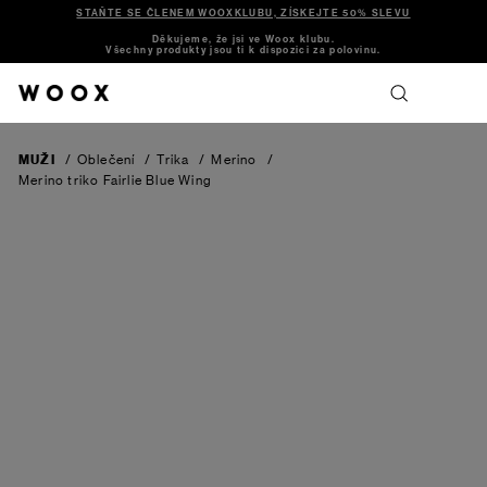
STAŇTE SE ČLENEM WOOXKLUBU, ZÍSKEJTE 50% SLEVU
Děkujeme, že jsi ve Woox klubu.
Všechny produkty jsou ti k dispozici za polovinu.
MUŽI
/
Oblečení
/
Trika
/
Merino
/
Merino triko Fairlie
Blue Wing