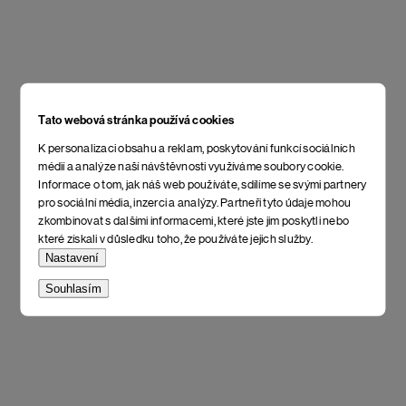
Tato webová stránka používá cookies
K personalizaci obsahu a reklam, poskytování funkcí sociálních
médií a analýze naší návštěvnosti využíváme soubory cookie.
Informace o tom, jak náš web používáte, sdílíme se svými partnery
pro sociální média, inzerci a analýzy. Partneři tyto údaje mohou
zkombinovat s dalšími informacemi, které jste jim poskytli nebo
které získali v důsledku toho, že používáte jejich služby.
Nastavení
Souhlasím