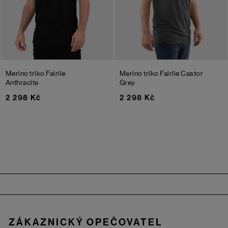
Merino triko Fairlie
Merino triko Fairlie
Castor
Anthracite
Grey
2 298 Kč
2 298 Kč
Zápatí
ZÁKAZNICKÝ OPEČOVATEL