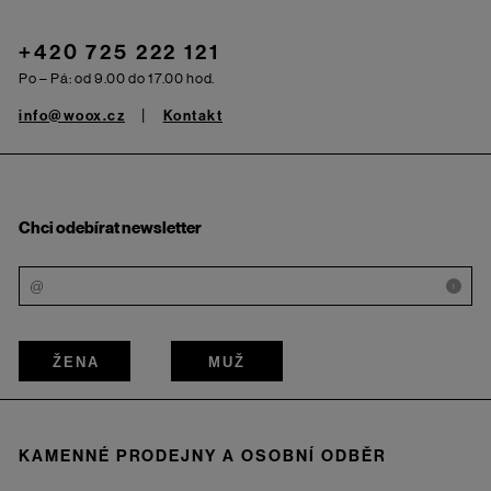
+420 725 222 121
Po – Pá: od 9.00 do 17.00 hod.
info@woox.cz
Kontakt
Chci odebírat newsletter
i
ŽENA
MUŽ
KAMENNÉ PRODEJNY A OSOBNÍ ODBĚR