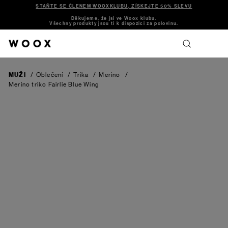
STAŇTE SE ČLENEM WOOXKLUBU, ZÍSKEJTE 50% SLEVU
Děkujeme, že jsi ve Woox klubu.
Všechny produkty jsou ti k dispozici za polovinu.
MUŽI
/
Oblečení
/
Trika
/
Merino
/
Merino triko Fairlie
Blue Wing