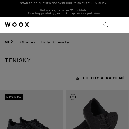
STAŇTE SE ČLENEM WOOXKLUBU, ZÍSKEJTE 50% SLEVU
Děkujeme, že jsi ve Woox klubu.
Všechny produkty jsou ti k dispozici za polovinu.
MUŽI
/
Oblečení
/
Boty
/
Tenisky
TENISKY
NOVINKA