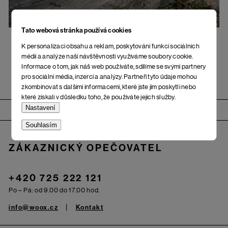
Tato webová stránka používá cookies
K personalizaci obsahu a reklam, poskytování funkcí sociálních
médií a analýze naší návštěvnosti využíváme soubory cookie.
Informace o tom, jak náš web používáte, sdílíme se svými partnery
pro sociální média, inzerci a analýzy. Partneři tyto údaje mohou
zkombinovat s dalšími informacemi, které jste jim poskytli nebo
které získali v důsledku toho, že používáte jejich služby.
Zápatí
Nastavení
Souhlasím
ZÁKAZNICKÝ OPEČOVATEL
+420 725 222 121
Po – Pá: od 9.00 do 17.00 hod.
info@woox.cz
Kontakt