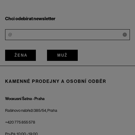
Chci odebírat newsletter
i
ŽENA
MUŽ
KAMENNÉ PRODEJNY A OSOBNÍ ODBĚR
Wooxusní Šatna - Praha
Rašínovo nábřeží 385/54, Praha
+420 775 855 578
Po-Pá: 10:00 - 19:00