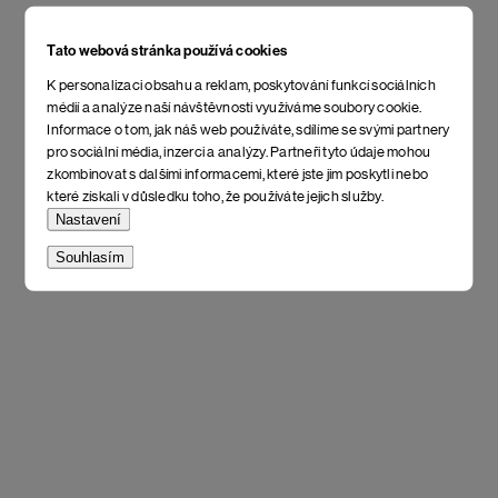
Tato webová stránka používá cookies
K personalizaci obsahu a reklam, poskytování funkcí sociálních
médií a analýze naší návštěvnosti využíváme soubory cookie.
Informace o tom, jak náš web používáte, sdílíme se svými partnery
pro sociální média, inzerci a analýzy. Partneři tyto údaje mohou
zkombinovat s dalšími informacemi, které jste jim poskytli nebo
které získali v důsledku toho, že používáte jejich služby.
Nastavení
Souhlasím