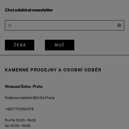
Chci odebírat newsletter
i
ŽENA
MUŽ
KAMENNÉ PRODEJNY A OSOBNÍ ODBĚR
Wooxusní Šatna - Praha
Rašínovo nábřeží 385/54, Praha
+420 775 855 578
Po-Pá: 10:00 - 19:00
So: 10:00 - 18:00