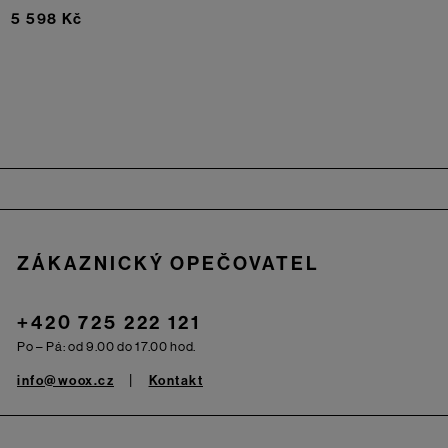
5 598 Kč
Zápatí
ZÁKAZNICKÝ OPEČOVATEL
+420 725 222 121
Po – Pá: od 9.00 do 17.00 hod.
info@woox.cz
Kontakt