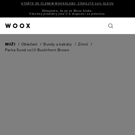
STAŇTE SE ČLENEM WOOXKLUBU, ZÍSKEJTE 50% SLEVU
Děkujeme, že jsi ve Woox klubu.
Všechny produkty jsou ti k dispozici za polovinu.
MUŽI
/
Oblečení
/
Bundy a kabáty
/
Zimní
/
Parka Sund vol.II
Buckthorn Brown