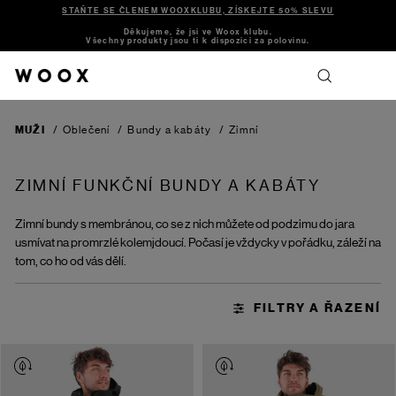
STAŇTE SE ČLENEM WOOXKLUBU, ZÍSKEJTE 50% SLEVU
Děkujeme, že jsi ve Woox klubu.
Všechny produkty jsou ti k dispozici za polovinu.
MUŽI
/
Oblečení
/
Bundy a kabáty
/
Zimní
ZIMNÍ FUNKČNÍ BUNDY A KABÁTY
Zimní bundy s membránou, co se z nich můžete od podzimu do jara
usmívat na promrzlé kolemjdoucí. Počasí je vždycky v pořádku, záleží na
tom, co ho od vás dělí.