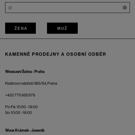
i
ŽENA
MUŽ
KAMENNÉ PRODEJNY A OSOBNÍ ODBĚR
Wooxusní Šatna - Praha
Rašínovo nábřeží 385/54, Praha
+420 775 855 578
Po-Pá: 10:00 - 19:00
So: 10:00 - 18:00
Woox Krámek - Jeseník