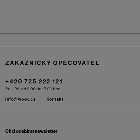
Zápatí
ZÁKAZNICKÝ OPEČOVATEL
+420 725 222 121
Po – Pá: od 9.00 do 17.00 hod.
info@woox.cz
Kontakt
Chci odebírat newsletter