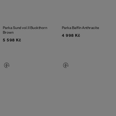
Parka Sund vol.II
Buckthorn
Parka Baffin
Anthracite
Brown
4 998 Kč
5 598 Kč