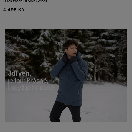
Buckthorn Brown Senor
4 498 Kč
Jdi ven,
je tam krásně,
i když je hnusně