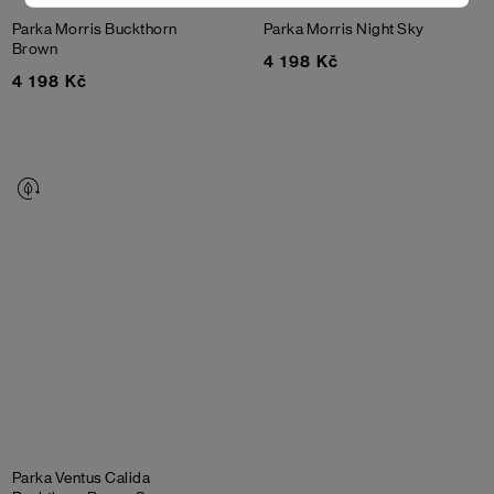
Parka Morris
Buckthorn
Parka Morris
Night Sky
Brown
4 198 Kč
4 198 Kč
Parka Ventus Calida