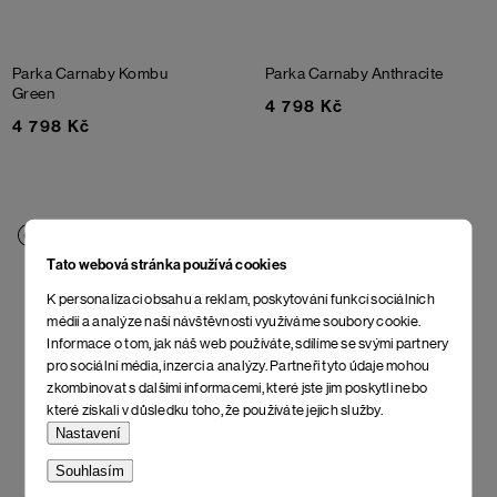
Parka Carnaby
Kombu
Parka Carnaby
Anthracite
Green
4 798 Kč
4 798 Kč
Tato webová stránka používá cookies
K personalizaci obsahu a reklam, poskytování funkcí sociálních
médií a analýze naší návštěvnosti využíváme soubory cookie.
Informace o tom, jak náš web používáte, sdílíme se svými partnery
pro sociální média, inzerci a analýzy. Partneři tyto údaje mohou
zkombinovat s dalšími informacemi, které jste jim poskytli nebo
které získali v důsledku toho, že používáte jejich služby.
Nastavení
Souhlasím