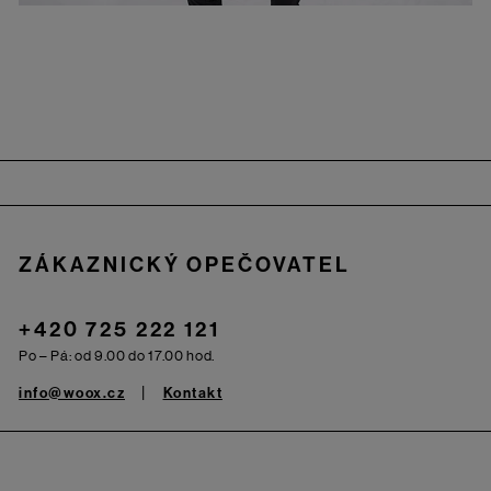
Zápatí
ZÁKAZNICKÝ OPEČOVATEL
+420 725 222 121
Po – Pá: od 9.00 do 17.00 hod.
info@woox.cz
Kontakt