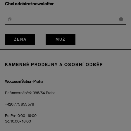
Chci odebírat newsletter
i
ŽENA
MUŽ
KAMENNÉ PRODEJNY A OSOBNÍ ODBĚR
Wooxusní Šatna - Praha
Rašínovo nábřeží 385/54, Praha
+420 775 855 578
Po-Pá: 10:00 - 19:00
So: 10:00 - 18:00