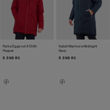
Parka Egge vol.II
Chilli
Kabát Marmora
Midnight
Pepper
Navy
5 598 Kč
5 398 Kč