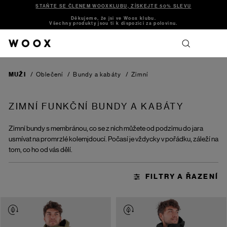
STAŇTE SE ČLENEM WOOXKLUBU, ZÍSKEJTE 50% SLEVU
Děkujeme, že jsi ve Woox klubu.
Všechny produkty jsou ti k dispozici za polovinu.
MUŽI
/
Oblečení
/
Bundy a kabáty
/
Zimní
ZIMNÍ FUNKČNÍ BUNDY A KABÁTY
Zimní bundy s membránou, co se z nich můžete od podzimu do jara
usmívat na promrzlé kolemjdoucí. Počasí je vždycky v pořádku, záleží na
tom, co ho od vás dělí.