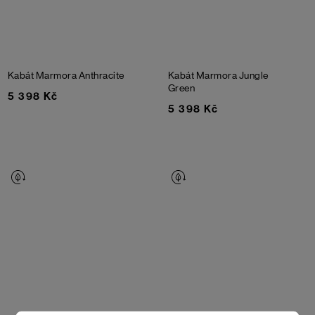
Kabát Marmora
Anthracite
Kabát Marmora
Jungle
Green
5 398 Kč
5 398 Kč