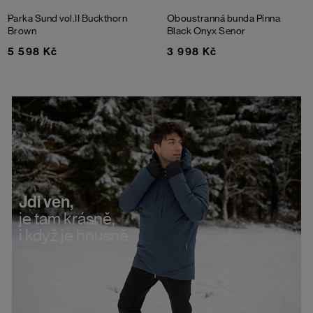
Parka Sund vol.II
Buckthorn
Oboustranná bunda Pinna
Brown
Black Onyx Senor
5 598 Kč
3 998 Kč
Jdi ven,
je tam krásně,
i když je hnusně