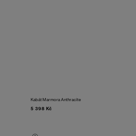
Kabát Marmora
Anthracite
5 398 Kč