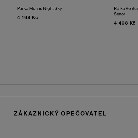
Parka Morris
Night Sky
Parka Ventu
Senor
4 198 Kč
4 498 Kč
Zápatí
ZÁKAZNICKÝ OPEČOVATEL