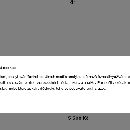
vá cookies
lam, poskytování funkcí sociálních médií a analýze naší návštěvnosti využíváme 
dílíme se svými partnery pro sociální média, inzerci a analýzy. Partneři tyto údaj
skytli nebo které získali v důsledku toho, že používáte jejich služby.
ol.II
Night Sky
Parka Egge vol.II
Midnight Navy
5 598 Kč