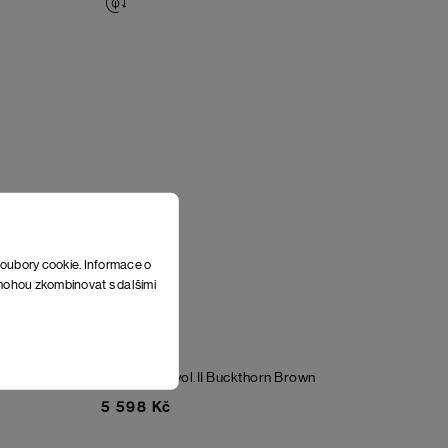
soubory cookie. Informace o
e mohou zkombinovat s dalšími
Parka Sund vol.II
Buckthorn Brown
5 598 Kč