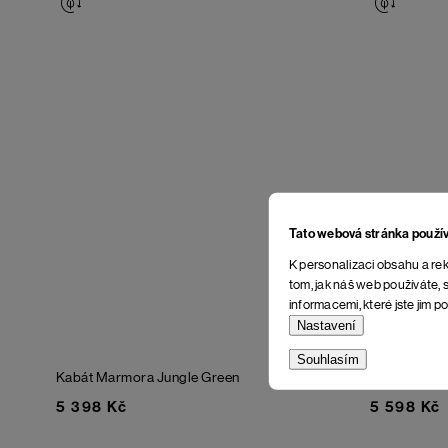
Tato webová stránka použí
K personalizaci obsahu a rek
tom, jak náš web používáte, s
informacemi, které jste jim po
Nastavení
Souhlasím
Kabát Marmora
Jungle Green
Parka Sund v
5 398 Kč
5 598 Kč