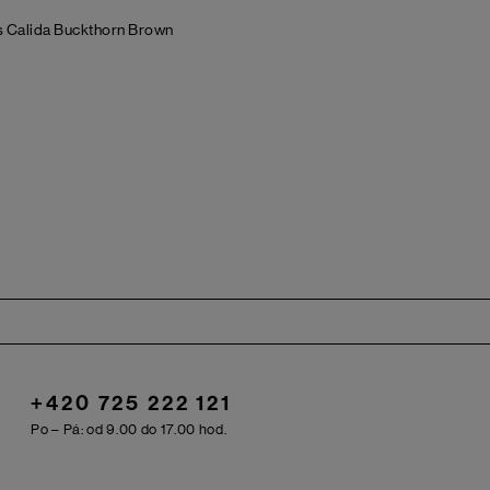
s Calida Buckthorn Brown
+420 725 222 121
Po – Pá: od 9.00 do 17.00 hod.