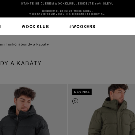
STAŇTE SE ČLENEM WOOXKLUBU, ZÍSKEJTE 50% SLEVU
Děkujeme, že jsi ve Woox klubu.
Všechny produkty jsou ti k dispozici za polovinu.
I
WOOX KLUB
#WOOXERS
mní funkční bundy a kabáty
NDY A KABÁTY
NOVINKA