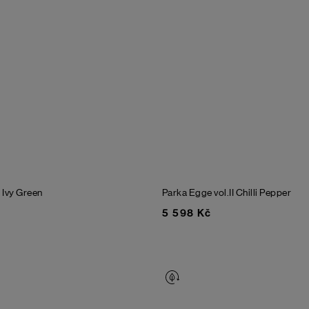
n
Ivy Green
Parka Egge vol.II
Chilli Pepper
5 598 Kč