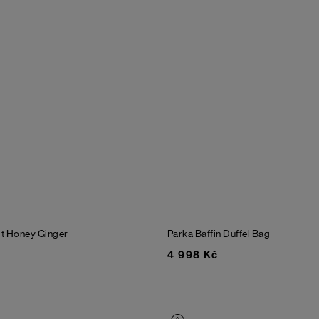
lt
Honey Ginger
Parka Baffin
Duffel Bag
4 998 Kč