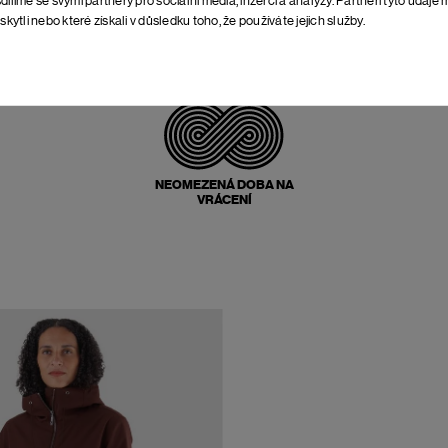
skytli nebo které získali v důsledku toho, že používáte jejich služby.
POŠTOVNÉ ZPĚT
ZDARMA
NEOMEZENÁ DOBA NA
VRÁCENÍ