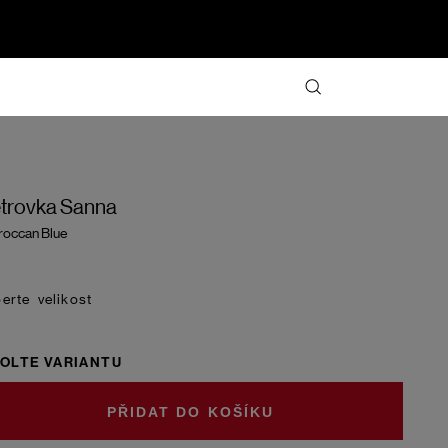
trovka Sanna
occan Blue
velikost
OLTE VARIANTU
DO KOŠÍKU