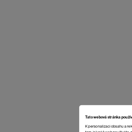
Tato webová stránka použí
K personalizaci obsahu a rek
tom, jak náš web používáte, s