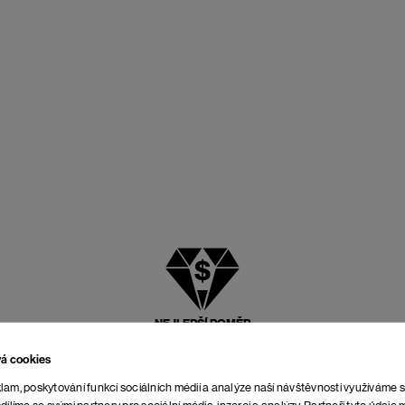
NEJLEPŠÍ POMĚR
CENY A KVALITY
vá cookies
lam, poskytování funkcí sociálních médií a analýze naší návštěvnosti využíváme 
dílíme se svými partnery pro sociální média, inzerci a analýzy. Partneři tyto údaj