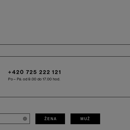
+420 725 222 121
Po – Pá: od 9.00 do 17.00 hod.
ŽENA
MUŽ
i