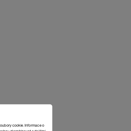
soubory cookie. Informace o
e mohou zkombinovat s dalšími