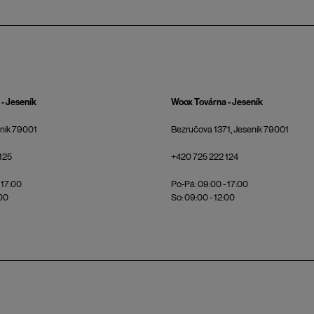
- Jeseník
Woox Továrna - Jeseník
eník 79001
Bezručova 1371, Jeseník 79001
125
+420 725 222 124
 17:00
Po-Pá: 09:00 - 17:00
:00
So: 09:00 - 12:00