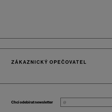
Zápatí
ZÁKAZNICKÝ OPEČOVATEL
Chci odebírat newsletter