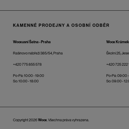
KAMENNÉ PRODEJNY A OSOBNÍ ODBĚR
Wooxusní Šatna - Praha
Woox Krámek 
Rašínovo nábřeží 385/54, Praha
Školní 25, Jes
+420 775 855 578
+420 725 222 
Po-Pá: 10:00 - 19:00
Po-Pá: 09:00 -
So: 10:00 - 18:00
So: 09:00 - 12
Copyright 2026
Woox
. Všechna práva vyhrazena.