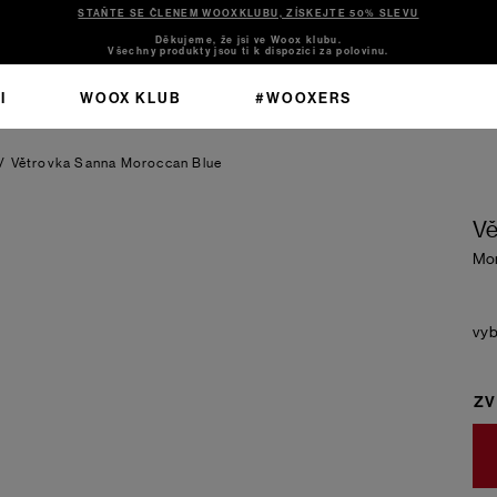
STAŇTE SE ČLENEM WOOXKLUBU, ZÍSKEJTE 50% SLEVU
Děkujeme, že jsi ve Woox klubu.
Všechny produkty jsou ti k dispozici za polovinu.
I
WOOX KLUB
#WOOXERS
/
Větrovka Sanna
Moroccan Blue
Vě
Mor
ZV