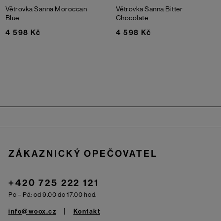
Větrovka Sanna
Moroccan
Větrovka Sanna
Bitter
Blue
Chocolate
4 598 Kč
4 598 Kč
Zápatí
ZÁKAZNICKÝ OPEČOVATEL
+420 725 222 121
Po – Pá: od 9.00 do 17.00 hod.
info@woox.cz
Kontakt