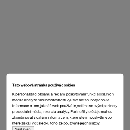
Tato webová stránka používá cookies
K personalizaci obsahu a reklam, poskytování funkcí sociálních
médií a analýze naší návštěvnosti využíváme soubory cookie.
Informace o tom, jak náš web používáte, sdílíme se svými partnery
pro sociální média, inzerci a analýzy. Partneři tyto údaje mohou
zkombinovat s dalšími informacemi, které jste jim poskytli nebo
které získali v důsledku toho, že používáte jejich služby.
Nastavení