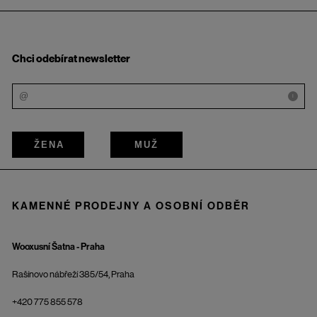
Chci odebírat newsletter
i
ŽENA
MUŽ
KAMENNÉ PRODEJNY A OSOBNÍ ODBĚR
Wooxusní Šatna - Praha
Rašínovo nábřeží 385/54, Praha
+420 775 855 578