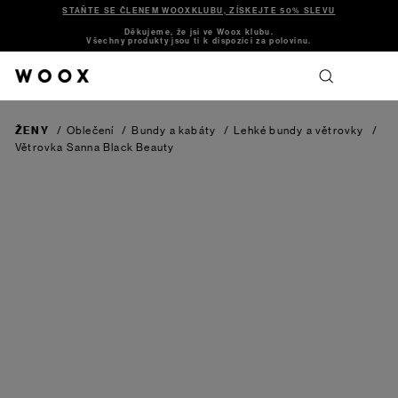
STAŇTE SE ČLENEM WOOXKLUBU, ZÍSKEJTE 50% SLEVU
Děkujeme, že jsi ve Woox klubu.
Všechny produkty jsou ti k dispozici za polovinu.
ŽENY
/
Oblečení
/
Bundy a kabáty
/
Lehké bundy a větrovky
/
Větrovka Sanna
Black Beauty