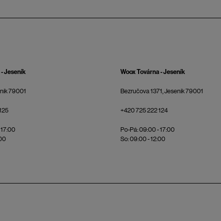
- Jeseník
Woox Továrna - Jeseník
eník 79001
Bezručova 1371, Jeseník 79001
125
+420 725 222 124
 17:00
Po-Pá: 09:00 - 17:00
:00
So: 09:00 - 12:00