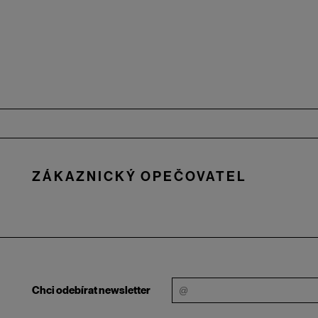
Zápatí
ZÁKAZNICKÝ OPEČOVATEL
Chci odebírat newsletter