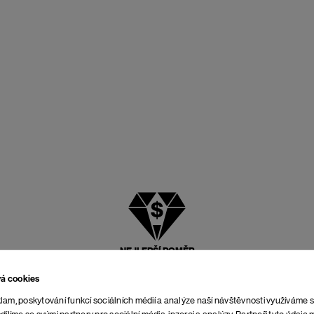
NEJLEPŠÍ POMĚR
CENY A KVALITY
vá cookies
lam, poskytování funkcí sociálních médií a analýze naší návštěvnosti využíváme 
dílíme se svými partnery pro sociální média, inzerci a analýzy. Partneři tyto údaj