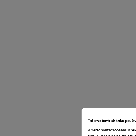
Tato webová stránka použí
K personalizaci obsahu a rek
tom, jak náš web používáte, s