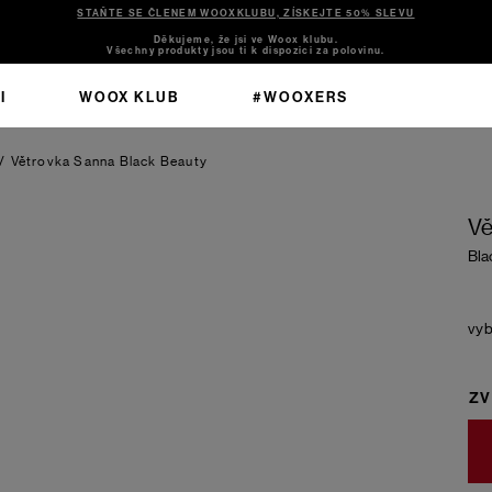
STAŇTE SE ČLENEM WOOXKLUBU, ZÍSKEJTE 50% SLEVU
Děkujeme, že jsi ve Woox klubu.
Všechny produkty jsou ti k dispozici za polovinu.
I
WOOX KLUB
#WOOXERS
/
Větrovka Sanna
Black Beauty
Vě
Bla
ZV