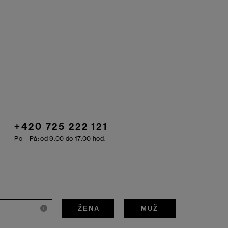
+420 725 222 121
Po – Pá: od 9.00 do 17.00 hod.
ŽENA
MUŽ
i