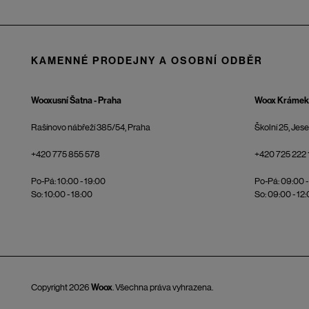
KAMENNÉ PRODEJNY A OSOBNÍ ODBĚR
Wooxusní Šatna - Praha
Woox Krámek 
Rašínovo nábřeží 385/54, Praha
Školní 25, Jes
+420 775 855 578
+420 725 222 
Po-Pá: 10:00 - 19:00
Po-Pá: 09:00 -
So: 10:00 - 18:00
So: 09:00 - 12
Copyright 2026
Woox
. Všechna práva vyhrazena.