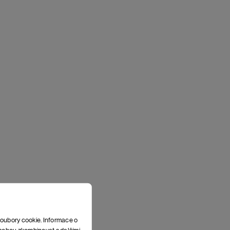
soubory cookie. Informace o
e mohou zkombinovat s dalšími