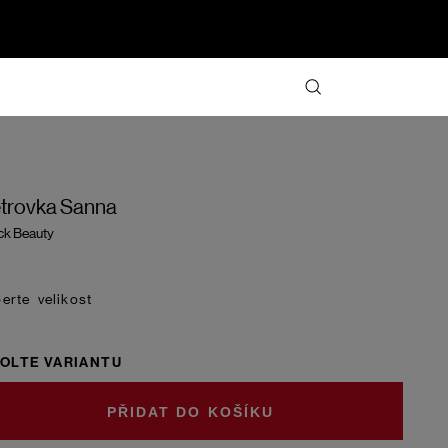
trovka Sanna
ck Beauty
velikost
OLTE VARIANTU
DO KOŠÍKU