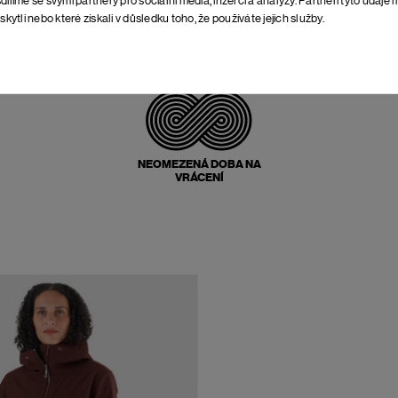
skytli nebo které získali v důsledku toho, že používáte jejich služby.
POŠTOVNÉ ZPĚT
ZDARMA
NEOMEZENÁ DOBA NA
VRÁCENÍ