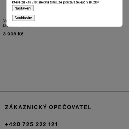
které získali v důsledku toho, že používáte jejich služby.
Nastavení
Souhlasím
Větrovka Ventus Urban
Blueberry Chica
3 998 Kč
Zápatí
ZÁKAZNICKÝ OPEČOVATEL
+420 725 222 121