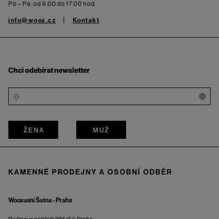
Po – Pá: od 9.00 do 17.00 hod.
info@woox.cz
Kontakt
Chci odebírat newsletter
i
ŽENA
MUŽ
KAMENNÉ PRODEJNY A OSOBNÍ ODBĚR
Wooxusní Šatna - Praha