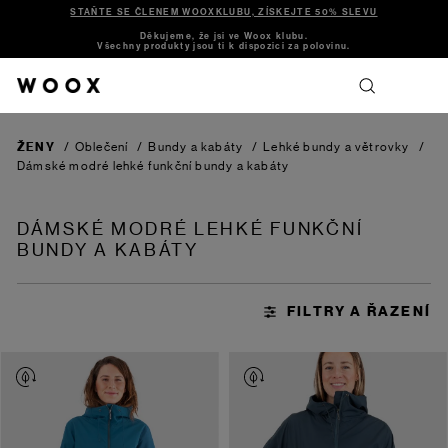
STAŇTE SE ČLENEM WOOXKLUBU, ZÍSKEJTE 50% SLEVU
Děkujeme, že jsi ve Woox klubu.
Všechny produkty jsou ti k dispozici za polovinu.
ŽENY
/
Oblečení
/
Bundy a kabáty
/
Lehké bundy a větrovky
/
Dámské modré lehké funkční bundy a kabáty
DÁMSKÉ MODRÉ LEHKÉ FUNKČNÍ
BUNDY A KABÁTY