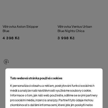
Větrovka Aston
Skipper
Větrovka Ventus Urban
Blue
Blue Nights Chica
4 398 Kč
3 998 Kč
Tato webová stránka používá cookies
K personalizaci obsahu a reklam, poskytování funkcí sociálních
médií a analýze naší návštěvnosti využíváme soubory cookie.
Informace o tom, jak náš web používáte, sdílíme se svými partnery
pro sociální média, inzerci a analýzy. Partneři tyto údaje mohou
zkombinovat s dalšími informacemi, které jste jim poskytli nebo