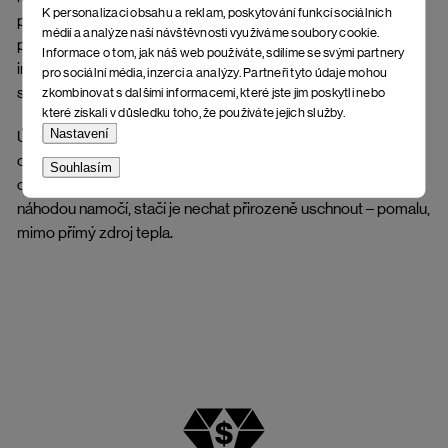
K personalizaci obsahu a reklam, poskytování funkcí sociálních
podmínek, vyvarujte se větší vlhkosti a rozmáčení, které
médií a analýze naší návštěvnosti využíváme soubory cookie.
poškuzuje vzhled a deformuje tvar. Bez správné péče a
Informace o tom, jak náš web používáte, sdílíme se svými partnery
impregnace se kůže může zkroutit, popřípadě mohou vznikat
pro sociální média, inzerci a analýzy. Partneři tyto údaje mohou
skvrny a fleky.
zkombinovat s dalšími informacemi, které jste jim poskytli nebo
které získali v důsledku toho, že používáte jejich služby.
Nastavení
Údržba stélky: Dlouhodobý kontakt s vlhkostí může korek
oslabit, změkčit nebo lehce deformovat. Obuv doporučujeme
Souhlasím
chránit před přímým vystavením větší vlhkosti. Pokud se
náhodou namočí, stačí je nechat přirozeně uschnout – pomalu,
mimo přímý zdroj tepla.