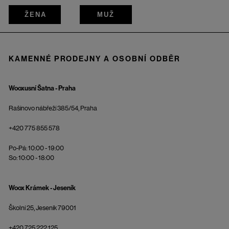
ŽENA
MUŽ
KAMENNÉ PRODEJNY A OSOBNÍ ODBĚR
Wooxusní Šatna - Praha
Rašínovo nábřeží 385/54, Praha
+420 775 855 578
Po-Pá: 10:00 - 19:00
So: 10:00 - 18:00
Woox Krámek - Jeseník
Školní 25, Jeseník 79001
+420 725 222 125