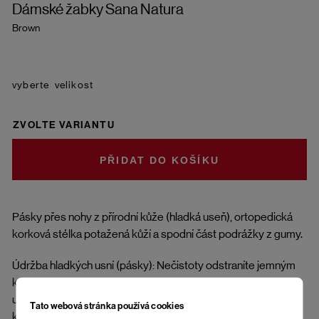
Dámské žabky Sana Natura
Brown
velikost
ZVOLTE VARIANTU
DO KOŠÍKU
Pásky přes nohy z přírodní kůže (hladká useň), ortopedická
korková stélka potažená kůží a spodní část podrážky z gumy.
Údržba hladkých usní (pásky): Nečistoty odstraníte jemným
kartáčkem nebo měkkým hadříkem. Impregnujte přípravky
určenými na přírodní kůži. Suchou a čistou useň ošetřete
Tato webová stránka používá cookies
krémem ve vhodném odstínu. Boty jsou vhodné do suchých