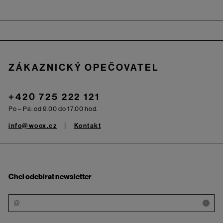
Zápatí
ZÁKAZNICKÝ OPEČOVATEL
+420 725 222 121
Po – Pá: od 9.00 do 17.00 hod.
info@woox.cz
Kontakt
Chci odebírat newsletter
i