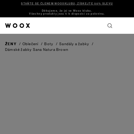
STAŇTE SE ČLENEM WOOXKLUBU, ZÍSKEJTE 50% SLEVU
Děkujeme, že jsi ve Woox klubu.
Všechny produkty jsou ti k dispozici za polovinu.
ŽENY
/
Oblečení
/
Boty
/
Sandály a žabky
/
Dámské žabky Sana Natura
Brown