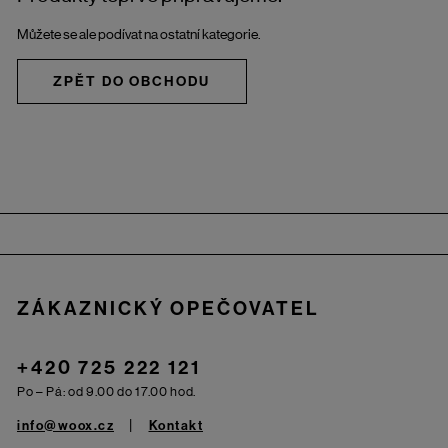
Můžete se ale podívat na ostatní kategorie.
ZPĚT DO OBCHODU
Zápatí
ZÁKAZNICKÝ OPEČOVATEL
+420 725 222 121
Po – Pá: od 9.00 do 17.00 hod.
info@woox.cz
Kontakt