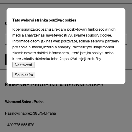
Tato webová stránka používá cookies
Chci odebírat newsletter
K personalizaci obsahu a reklam, poskytování funkcí sociálních
médií a analýze naší návštěvnosti využíváme soubory cookie.
i
Informace o tom, jak náš web používáte, sdílíme se svými partnery
pro sociální média, inzerci a analýzy. Partneři tyto údaje mohou
zkombinovat s dalšími informacemi, které jste jim poskytli nebo
které získali v důsledku toho, že používáte jejich služby.
ŽENA
MUŽ
Nastavení
Souhlasím
KAMENNÉ PRODEJNY A OSOBNÍ ODBĚR
Wooxusní Šatna - Praha
Rašínovo nábřeží 385/54, Praha
+420 775 855 578