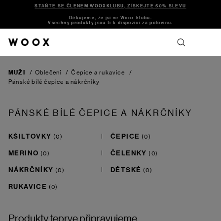
STAŇTE SE ČLENEM WOOXKLUBU, ZÍSKEJTE 50% SLEVU
Děkujeme, že jsi ve Woox klubu.
Všechny produkty jsou ti k dispozici za polovinu.
MUŽI
/
Oblečení
/
Čepice a rukavice
/
Pánské bílé čepice a nákrčníky
PÁNSKÉ BÍLÉ ČEPICE A NÁKRČNÍKY
KŠILTOVKY
ČEPICE
MERINO
ČELENKY
NÁKRČNÍKY
DĚTSKÉ
RUKAVICE
Produkty teprve připravujeme.