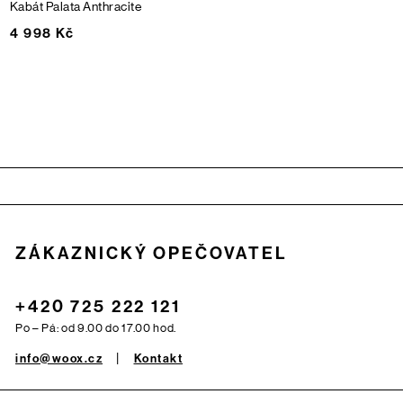
Kabát Palata
Anthracite
4 998 Kč
Zápatí
ZÁKAZNICKÝ OPEČOVATEL
+420 725 222 121
Po – Pá: od 9.00 do 17.00 hod.
info@woox.cz
Kontakt