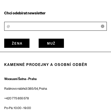
Chci odebírat newsletter
i
ŽENA
MUŽ
KAMENNÉ PRODEJNY A OSOBNÍ ODBĚR
Wooxusní Šatna - Praha
Rašínovo nábřeží 385/54, Praha
+420 775 855 578
Po-Pá: 10:00 - 19:00