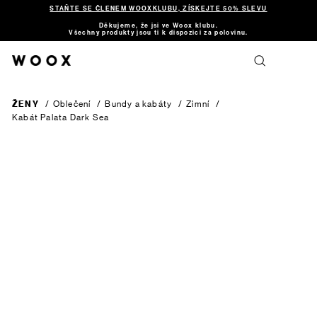
STAŇTE SE ČLENEM WOOXKLUBU, ZÍSKEJTE 50% SLEVU
Děkujeme, že jsi ve Woox klubu.
Všechny produkty jsou ti k dispozici za polovinu.
ŽENY
/
Oblečení
/
Bundy a kabáty
/
Zimní
/
Kabát Palata
Dark Sea