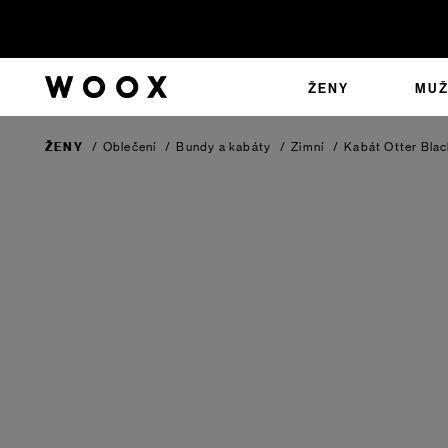
ŽENY
MUŽ
ŽENY
/
Oblečení
/
Bundy a kabáty
/
Zimní
/
Kabát Otter
Blac