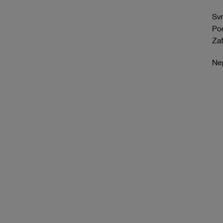
Svr
Pod
Zat
Nep