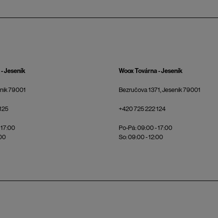
- Jeseník
Woox Továrna - Jeseník
eník 79001
Bezručova 1371, Jeseník 79001
125
+420 725 222 124
 17:00
Po-Pá: 09:00 - 17:00
:00
So: 09:00 - 12:00