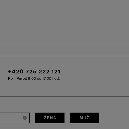
+420 725 222 121
Po – Pá: od 9.00 do 17.00 hod.
ŽENA
MUŽ
i