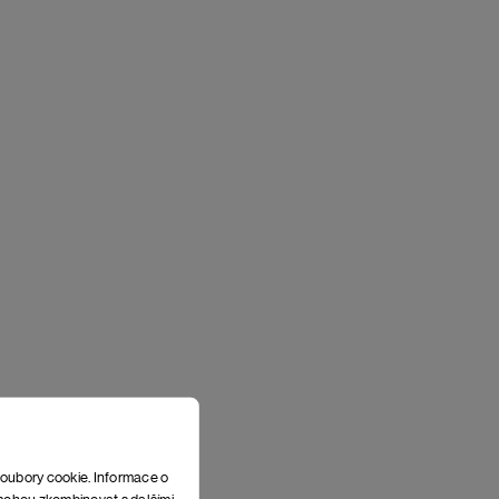
soubory cookie. Informace o
e mohou zkombinovat s dalšími