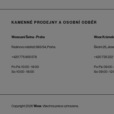
KAMENNÉ PRODEJNY A OSOBNÍ ODBĚR
Wooxusní Šatna - Praha
Woox Krámek 
Rašínovo nábřeží 385/54, Praha
Školní 25, Jes
+420 775 855 578
+420 725 222 
Po-Pá: 10:00 - 19:00
Po-Pá: 09:00 -
So: 10:00 - 18:00
So: 09:00 - 12
Copyright 2026
Woox
. Všechna práva vyhrazena.