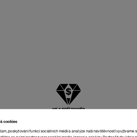
NEJLEPŠÍ POMĚR
CENY A KVALITY
vá cookies
lam, poskytování funkcí sociálních médií a analýze naší návštěvnosti využíváme 
dílíme se svými partnery pro sociální média, inzerci a analýzy. Partneři tyto údaj