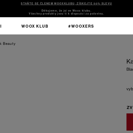
STAŇTE SE ČLENEM WOOXKLUBU, ZÍSKEJTE 50% SLEVU
Děkujeme, že jsi ve Woox klubu.
Všechny produkty jsou ti k dispozici za polovinu.
I
WOOX KLUB
#WOOXERS
k Beauty
Ka
Bla
ZV