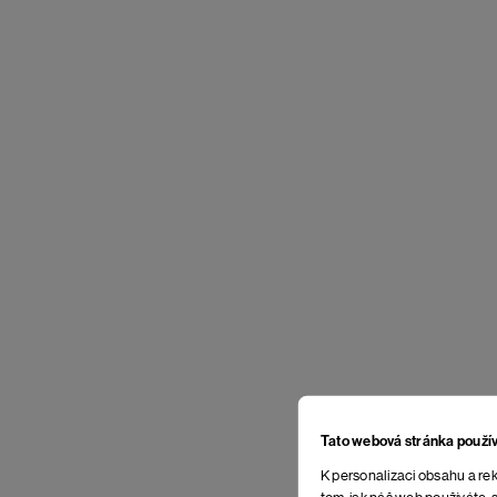
Tato webová stránka použí
K personalizaci obsahu a rek
tom, jak náš web používáte, s