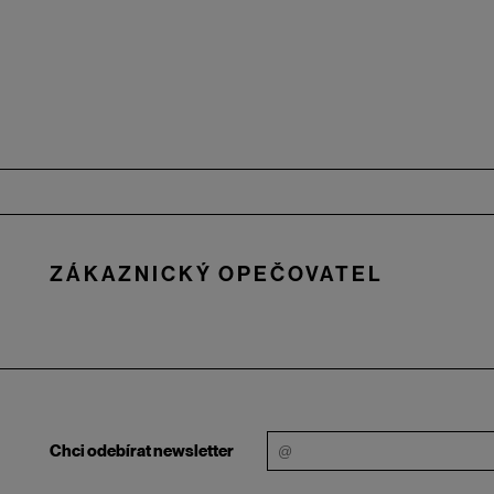
Zápatí
ZÁKAZNICKÝ OPEČOVATEL
Chci odebírat newsletter