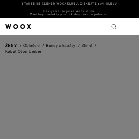
STAŇTE SE ČLENEM WOOXKLUBU, ZÍSKEJTE 50% SLEVU
Děkujeme, že jsi ve Woox klubu.
Všechny produkty jsou ti k dispozici za polovinu.
ŽENY
/
Oblečení
/
Bundy a kabáty
/
Zimní
/
Kabát Otter
Umber