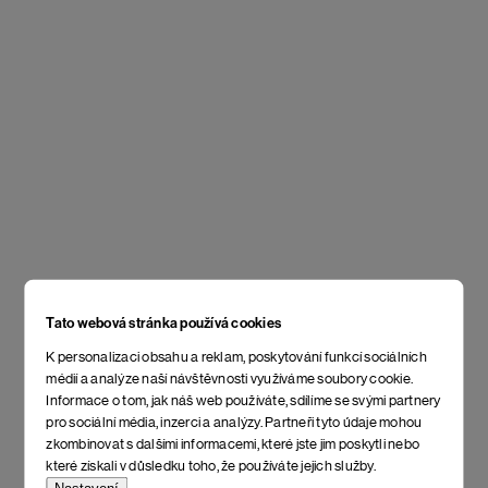
Tato webová stránka používá cookies
K personalizaci obsahu a reklam, poskytování funkcí sociálních
médií a analýze naší návštěvnosti využíváme soubory cookie.
Informace o tom, jak náš web používáte, sdílíme se svými partnery
pro sociální média, inzerci a analýzy. Partneři tyto údaje mohou
zkombinovat s dalšími informacemi, které jste jim poskytli nebo
které získali v důsledku toho, že používáte jejich služby.