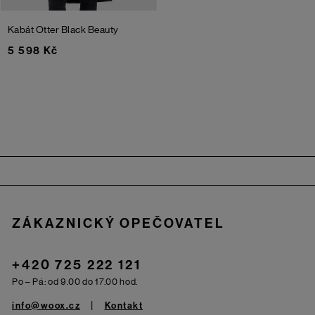
Kabát Otter
Black Beauty
5 598 Kč
Zápatí
ZÁKAZNICKÝ OPEČOVATEL
+420 725 222 121
Po – Pá: od 9.00 do 17.00 hod.
info@woox.cz
Kontakt