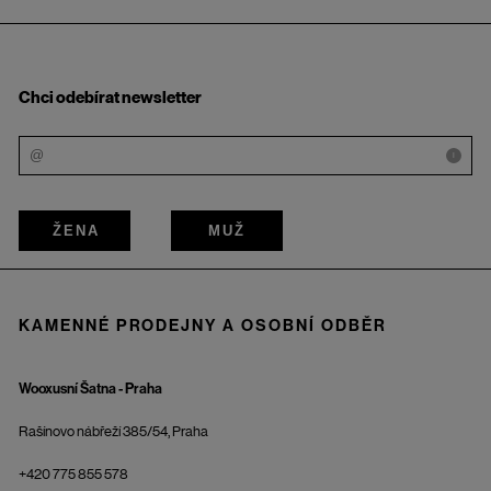
Chci odebírat newsletter
i
ŽENA
MUŽ
KAMENNÉ PRODEJNY A OSOBNÍ ODBĚR
Wooxusní Šatna - Praha
Rašínovo nábřeží 385/54, Praha
+420 775 855 578