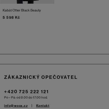
Kabát Otter
Black Beauty
5 598 Kč
Zápatí
ZÁKAZNICKÝ OPEČOVATEL
+420 725 222 121
Po – Pá: od 9.00 do 17.00 hod.
info@woox.cz
Kontakt