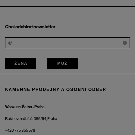
Chci odebírat newsletter
i
ŽENA
MUŽ
KAMENNÉ PRODEJNY A OSOBNÍ ODBĚR
Wooxusní Šatna - Praha
Rašínovo nábřeží 385/54, Praha
+420 775 855 578