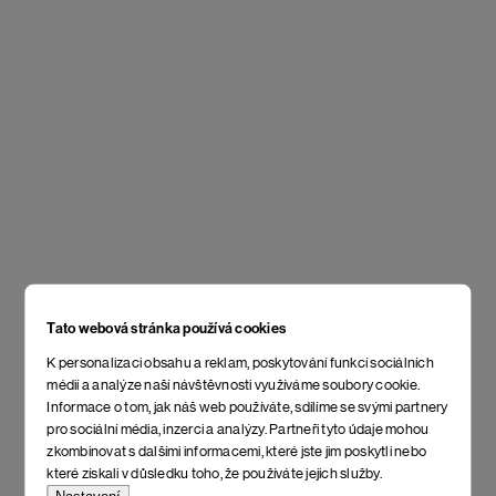
Tato webová stránka používá cookies
K personalizaci obsahu a reklam, poskytování funkcí sociálních
médií a analýze naší návštěvnosti využíváme soubory cookie.
Informace o tom, jak náš web používáte, sdílíme se svými partnery
pro sociální média, inzerci a analýzy. Partneři tyto údaje mohou
zkombinovat s dalšími informacemi, které jste jim poskytli nebo
které získali v důsledku toho, že používáte jejich služby.