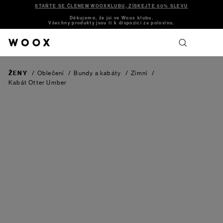
STAŇTE SE ČLENEM WOOXKLUBU, ZÍSKEJTE 50% SLEVU
Děkujeme, že jsi ve Woox klubu.
Všechny produkty jsou ti k dispozici za polovinu.
ŽENY
/
Oblečení
/
Bundy a kabáty
/
Zimní
/
Kabát Otter
Umber