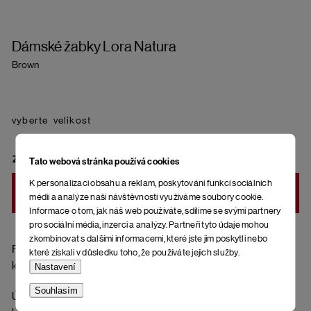
Dámské žabky Lora Natura
Brown
velikost
ZVOLTE VARIANTU
Tato webová stránka používá cookies
K personalizaci obsahu a reklam, poskytování funkcí sociálních
DO KOŠÍKU
médií a analýze naší návštěvnosti využíváme soubory cookie.
Informace o tom, jak náš web používáte, sdílíme se svými partnery
pro sociální média, inzerci a analýzy. Partneři tyto údaje mohou
zkombinovat s dalšími informacemi, které jste jim poskytli nebo
Pásky přes nohy z přírodní kůže (hladká useň), ortopedická
které získali v důsledku toho, že používáte jejich služby.
korková stélka potažená kůží a spodní část podrážky z gumy.
Nastavení
Souhlasím
Údržba hladkých usní (pásky): Nečistoty odstraníte jemným