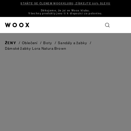
STAŇTE SE ČLENEM WOOXKLUBU, ZÍSKEJTE 50% SLEVU
Děkujeme, že jsi ve Woox klubu.
Všechny produkty jsou ti k dispozici za polovinu.
ŽENY
/
Oblečení
/
Boty
/
Sandály a žabky
/
Dámské žabky Lora Natura
Brown