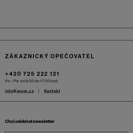
Zápatí
ZÁKAZNICKÝ OPEČOVATEL
+420 725 222 121
Po – Pá: od 9.00 do 17.00 hod.
info@woox.cz
Kontakt
Chci odebírat newsletter