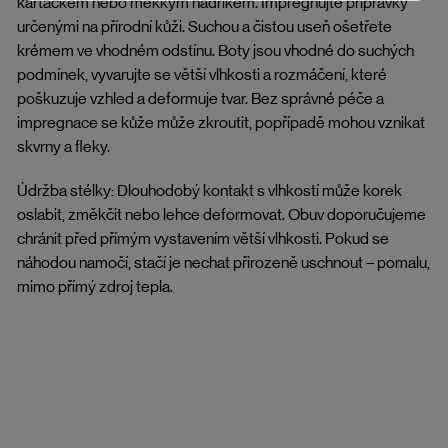
kartáčkem nebo měkkým hadříkem. Impregnujte přípravky
určenými na přírodní kůži. Suchou a čistou useň ošetřete
krémem ve vhodném odstínu. Boty jsou vhodné do suchých
podmínek, vyvarujte se větší vlhkosti a rozmáčení, které
poškuzuje vzhled a deformuje tvar. Bez správné péče a
impregnace se kůže může zkroutit, popřípadě mohou vznikat
skvrny a fleky.
Údržba stélky: Dlouhodobý kontakt s vlhkostí může korek
oslabit, změkčit nebo lehce deformovat. Obuv doporučujeme
chránit před přímým vystavením větší vlhkosti. Pokud se
náhodou namočí, stačí je nechat přirozeně uschnout – pomalu,
mimo přímý zdroj tepla.