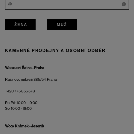
i
ŽENA
MUŽ
KAMENNÉ PRODEJNY A OSOBNÍ ODBĚR
Wooxusní Šatna - Praha
Rašínovo nábřeží 385/54, Praha
+420 775 855 578
Po-Pá: 10:00 - 19:00
So: 10:00 - 18:00
Woox Krámek - Jeseník