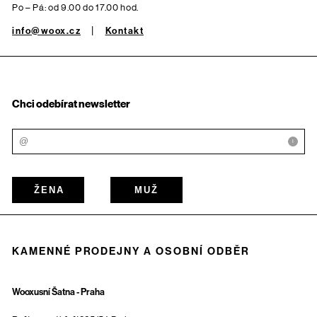
Po – Pá: od 9.00 do 17.00 hod.
info@woox.cz
Kontakt
Chci odebírat newsletter
i
ŽENA
MUŽ
KAMENNÉ PRODEJNY A OSOBNÍ ODBĚR
Wooxusní Šatna - Praha