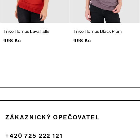
Triko Hornus
Lava Falls
Triko Hornus
Black Plum
998 Kč
998 Kč
Zápatí
ZÁKAZNICKÝ OPEČOVATEL
+420 725 222 121