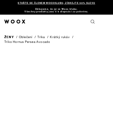
STAŇTE SE ČLENEM WOOXKLUBU, ZÍSKEJTE 50% SLEVU
Děkujeme, že jsi ve Woox klubu.
Všechny produkty jsou ti k dispozici za polovinu.
ŽENY
/
Oblečení
/
Trika
/
Krátký rukáv
/
Triko Hornus Persea
Avocado