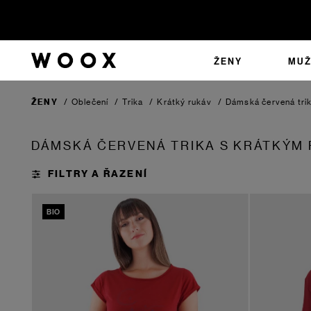
ŽENY
MUŽ
ŽENY
/
Oblečení
/
Trika
/
Krátký rukáv
/
Dámská červená tri
DÁMSKÁ ČERVENÁ TRIKA S KRÁTKÝM
BIO