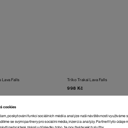
s
Lava Falls
Triko Trakai
Lava Falls
998 Kč
vá cookies
lam, poskytování funkcí sociálních médií a analýze naší návštěvnosti využíváme 
dílíme se svými partnery pro sociální média, inzerci a analýzy. Partneři tyto údaj
skytli nebo které získali v důsledku toho, že používáte jejich služby.