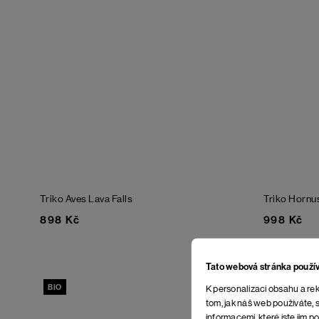
Triko Aves
Lava Falls
Triko Hornu
898 Kč
998 Kč
Tato webová stránka použí
BIO
K personalizaci obsahu a rek
tom, jak náš web používáte, s
informacemi, které jste jim po