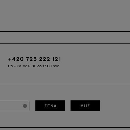
+420 725 222 121
Po – Pá: od 9.00 do 17.00 hod.
ŽENA
MUŽ
i