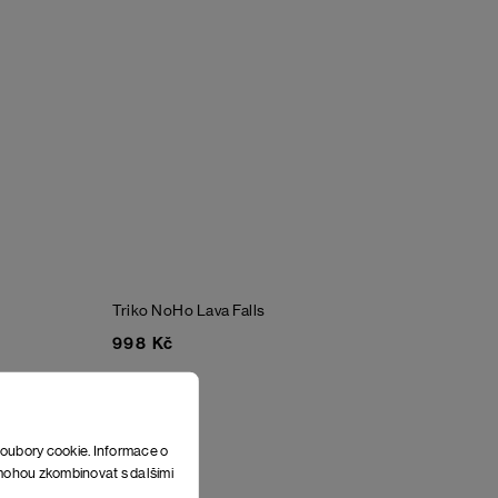
Triko NoHo
Lava Falls
998 Kč
soubory cookie. Informace o
e mohou zkombinovat s dalšími