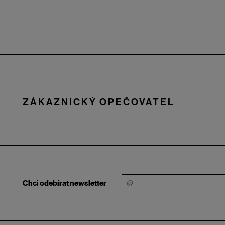
Zápatí
ZÁKAZNICKÝ OPEČOVATEL
Chci odebírat newsletter