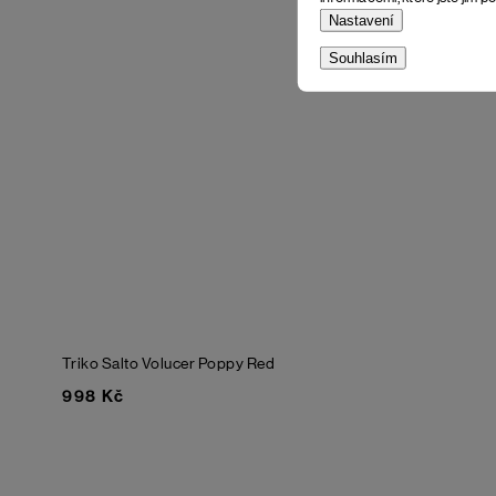
Nastavení
Souhlasím
Triko Salto Volucer
Poppy Red
998 Kč