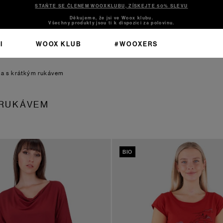
STAŇTE SE ČLENEM WOOXKLUBU, ZÍSKEJTE 50% SLEVU
Děkujeme, že jsi ve Woox klubu.
Všechny produkty jsou ti k dispozici za polovinu.
I
WOOX KLUB
#WOOXERS
ka s krátkým rukávem
 RUKÁVEM
BIO