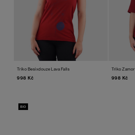
Triko Besixdouze
Lava Falls
Triko Zamo
998 Kč
998 Kč
BIO