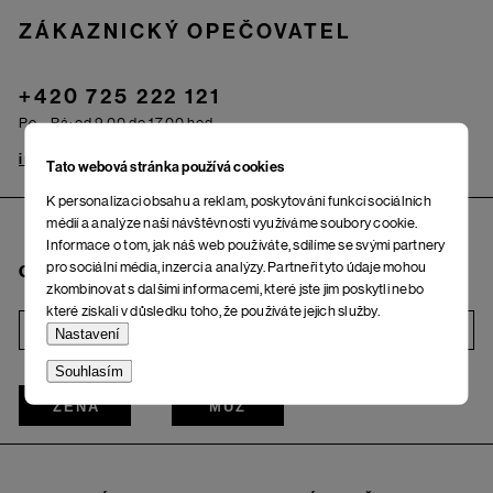
ZÁKAZNICKÝ OPEČOVATEL
+420 725 222 121
Po – Pá: od 9.00 do 17.00 hod.
info@woox.cz
Kontakt
Tato webová stránka používá cookies
K personalizaci obsahu a reklam, poskytování funkcí sociálních
médií a analýze naší návštěvnosti využíváme soubory cookie.
Informace o tom, jak náš web používáte, sdílíme se svými partnery
pro sociální média, inzerci a analýzy. Partneři tyto údaje mohou
Chci odebírat newsletter
zkombinovat s dalšími informacemi, které jste jim poskytli nebo
které získali v důsledku toho, že používáte jejich služby.
i
Nastavení
Souhlasím
ŽENA
MUŽ