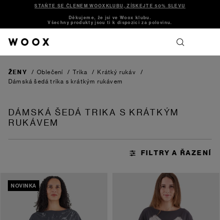
STAŇTE SE ČLENEM WOOXKLUBU, ZÍSKEJTE 50% SLEVU
Děkujeme, že jsi ve Woox klubu.
Všechny produkty jsou ti k dispozici za polovinu.
ŽENY
/
Oblečení
/
Trika
/
Krátký rukáv
/
Dámská šedá trika s krátkým rukávem
DÁMSKÁ ŠEDÁ TRIKA S KRÁTKÝM
RUKÁVEM
NOVINKA