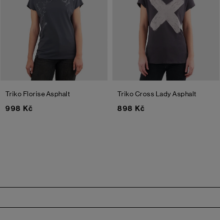
Triko Florise
Asphalt
Triko Cross Lady
Asphalt
998 Kč
898 Kč
Zápatí