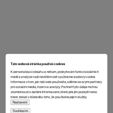
Tato webová stránka používá cookies
K personalizaci obsahu a reklam, poskytování funkcí sociálních
médií a analýze naší návštěvnosti využíváme soubory cookie.
Informace o tom, jak náš web používáte, sdílíme se svými partnery
pro sociální média, inzerci a analýzy. Partneři tyto údaje mohou
zkombinovat s dalšími informacemi, které jste jim poskytli nebo
které získali v důsledku toho, že používáte jejich služby.
Nastavení
Souhlasím