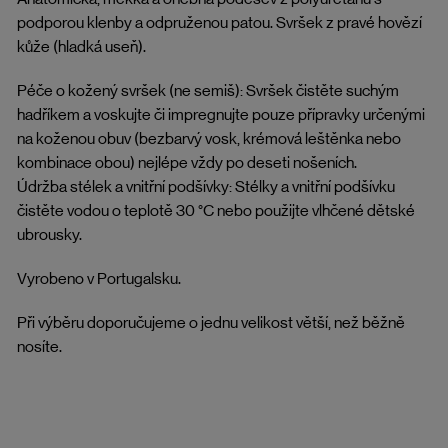
podporou klenby a odpruženou patou. Svršek z pravé hovězí
kůže (hladká useň).
Péče o kožený svršek (ne semiš): Svršek čistěte suchým
hadříkem a voskujte či impregnujte pouze přípravky určenými
na koženou obuv (bezbarvý vosk, krémová leštěnka nebo
kombinace obou) nejlépe vždy po deseti nošeních.
Údržba stélek a vnitřní podšívky: Stélky a vnitřní podšívku
čistěte vodou o teplotě 30 °C nebo použijte vlhčené dětské
ubrousky.
Vyrobeno v Portugalsku.
Při výběru doporučujeme o jednu velikost větší, než běžně
nosíte.