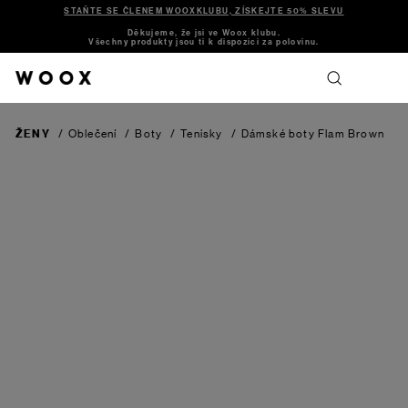
STAŇTE SE ČLENEM WOOXKLUBU, ZÍSKEJTE 50% SLEVU
Děkujeme, že jsi ve Woox klubu.
Všechny produkty jsou ti k dispozici za polovinu.
ŽENY
/
Oblečení
/
Boty
/
Tenisky
/
Dámské boty Flam
Brown