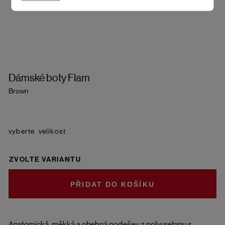
Dámské boty Flam
Brown
velikost
ZVOLTE VARIANTU
DO KOŠÍKU
Anatomická, měkká a ohebná podešev z polyuretanu s