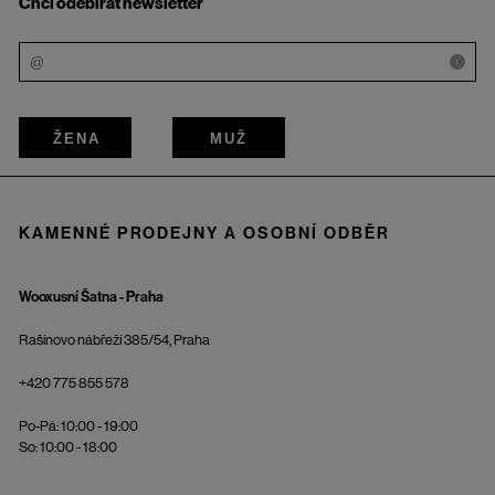
Chci odebírat newsletter
i
ŽENA
MUŽ
KAMENNÉ PRODEJNY A OSOBNÍ ODBĚR
Wooxusní Šatna - Praha
Rašínovo nábřeží 385/54, Praha
+420 775 855 578
Po-Pá: 10:00 - 19:00
So: 10:00 - 18:00