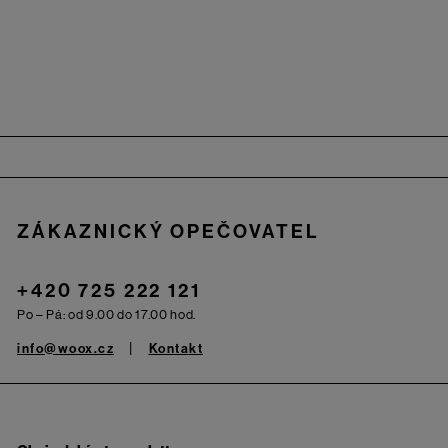
Zápatí
ZÁKAZNICKÝ OPEČOVATEL
+420 725 222 121
Po – Pá: od 9.00 do 17.00 hod.
info@woox.cz
Kontakt