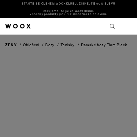
STAŇTE SE ČLENEM WOOXKLUBU, ZÍSKEJTE 50% SLEVU
Děkujeme, že jsi ve Woox klubu.
Všechny produkty jsou ti k dispozici za polovinu.
ŽENY
/
Oblečení
/
Boty
/
Tenisky
/
Dámské boty Flam
Black