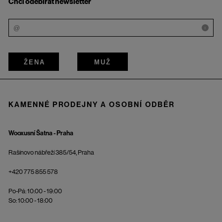
Chci odebírat newsletter
i
ŽENA
MUŽ
KAMENNÉ PRODEJNY A OSOBNÍ ODBĚR
Wooxusní Šatna - Praha
Rašínovo nábřeží 385/54, Praha
+420 775 855 578
Po-Pá: 10:00 - 19:00
So: 10:00 - 18:00