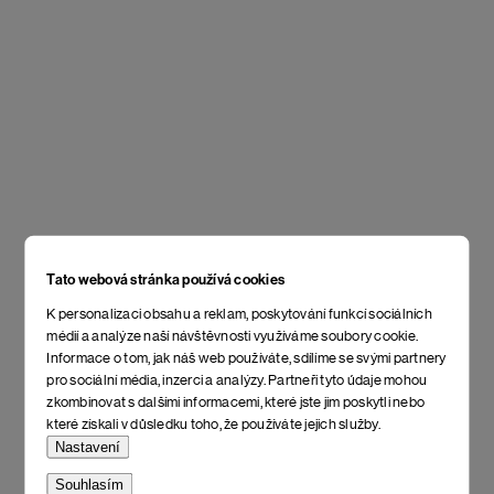
Tato webová stránka používá cookies
K personalizaci obsahu a reklam, poskytování funkcí sociálních
médií a analýze naší návštěvnosti využíváme soubory cookie.
Informace o tom, jak náš web používáte, sdílíme se svými partnery
pro sociální média, inzerci a analýzy. Partneři tyto údaje mohou
zkombinovat s dalšími informacemi, které jste jim poskytli nebo
které získali v důsledku toho, že používáte jejich služby.
Nastavení
Souhlasím