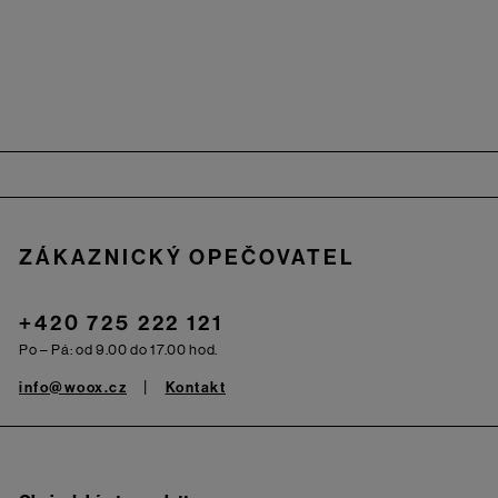
Zápatí
ZÁKAZNICKÝ OPEČOVATEL
+420 725 222 121
Po – Pá: od 9.00 do 17.00 hod.
info@woox.cz
Kontakt