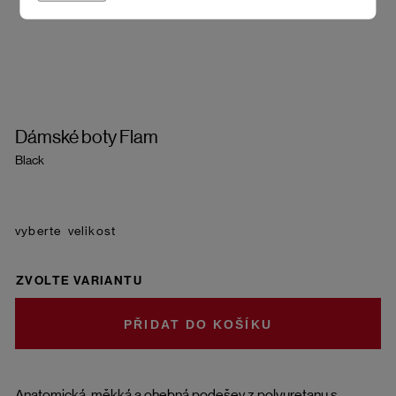
Dámské boty Flam
Black
velikost
ZVOLTE VARIANTU
DO KOŠÍKU
Anatomická, měkká a ohebná podešev z polyuretanu s