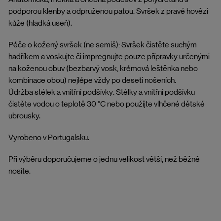
podporou klenby a odpruženou patou. Svršek z pravé hovězí
kůže (hladká useň).
Péče o kožený svršek (ne semiš): Svršek čistěte suchým
hadříkem a voskujte či impregnujte pouze přípravky určenými
na koženou obuv (bezbarvý vosk, krémová leštěnka nebo
kombinace obou) nejlépe vždy po deseti nošeních.
Údržba stélek a vnitřní podšívky: Stélky a vnitřní podšívku
čistěte vodou o teplotě 30 °C nebo použijte vlhčené dětské
ubrousky.
Vyrobeno v Portugalsku.
Při výběru doporučujeme o jednu velikost větší, než běžně
nosíte.