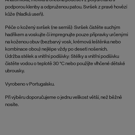
podporou klenby a odpruženou patou. Svršek z pravé hovězí
kůže (hladká useň).
Péče o kožený svršek (ne semiš): Svršek čistěte suchým
hadříkem a voskujte či impregnujte pouze přípravky určenými
na koženou obuv (bezbarvý vosk, krémová leštěnka nebo
kombinace obou) nejlépe vždy po deseti nošeních.
Údržba stélek a vnitřní podšívky: Stélky a vnitřní podšívku
čistěte vodou o teplotě 30 °C nebo použijte vlhčené dětské
ubrousky.
Vyrobeno v Portugalsku.
Při výběru doporučujeme o jednu velikost větší, než běžně
nosíte.