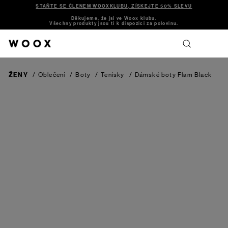
STAŇTE SE ČLENEM WOOXKLUBU, ZÍSKEJTE 50% SLEVU
Děkujeme, že jsi ve Woox klubu.
Všechny produkty jsou ti k dispozici za polovinu.
ŽENY
/
Oblečení
/
Boty
/
Tenisky
/
Dámské boty Flam
Black