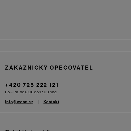
Zápatí
ZÁKAZNICKÝ OPEČOVATEL
+420 725 222 121
Po – Pá: od 9.00 do 17.00 hod.
info@woox.cz
Kontakt