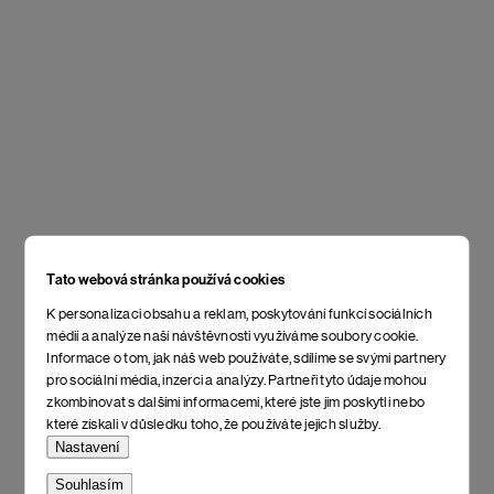
Tato webová stránka používá cookies
K personalizaci obsahu a reklam, poskytování funkcí sociálních
médií a analýze naší návštěvnosti využíváme soubory cookie.
Informace o tom, jak náš web používáte, sdílíme se svými partnery
pro sociální média, inzerci a analýzy. Partneři tyto údaje mohou
zkombinovat s dalšími informacemi, které jste jim poskytli nebo
které získali v důsledku toho, že používáte jejich služby.
Nastavení
Souhlasím