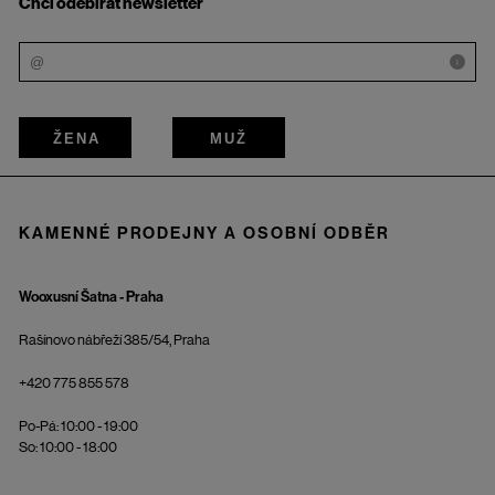
Chci odebírat newsletter
i
ŽENA
MUŽ
KAMENNÉ PRODEJNY A OSOBNÍ ODBĚR
Wooxusní Šatna - Praha
Rašínovo nábřeží 385/54, Praha
+420 775 855 578
Po-Pá: 10:00 - 19:00
So: 10:00 - 18:00