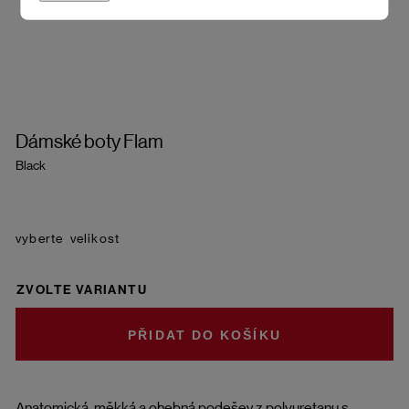
Dámské boty Flam
Black
velikost
ZVOLTE VARIANTU
DO KOŠÍKU
Anatomická, měkká a ohebná podešev z polyuretanu s