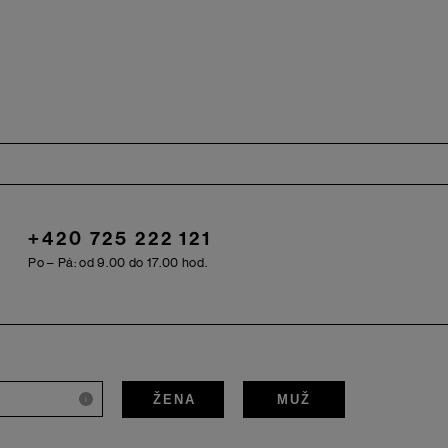
+420 725 222 121
Po – Pá: od 9.00 do 17.00 hod.
ŽENA
MUŽ
i