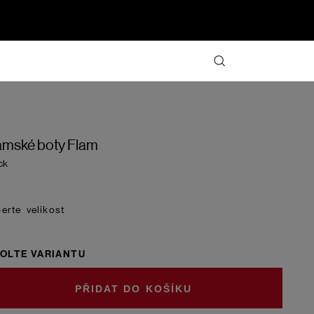
mské boty Flam
ck
velikost
OLTE VARIANTU
DO KOŠÍKU