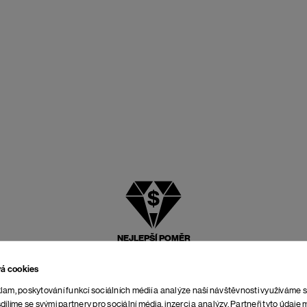
NEJLEPŠÍ POMĚR
CENY A KVALITY
vá cookies
lam, poskytování funkcí sociálních médií a analýze naší návštěvnosti využíváme 
dílíme se svými partnery pro sociální média, inzerci a analýzy. Partneři tyto údaj