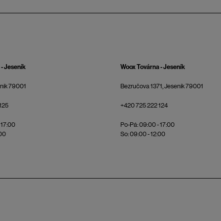
- Jeseník
Woox Továrna - Jeseník
eník 79001
Bezručova 1371, Jeseník 79001
125
+420 725 222 124
 17:00
Po-Pá: 09:00 - 17:00
:00
So: 09:00 - 12:00