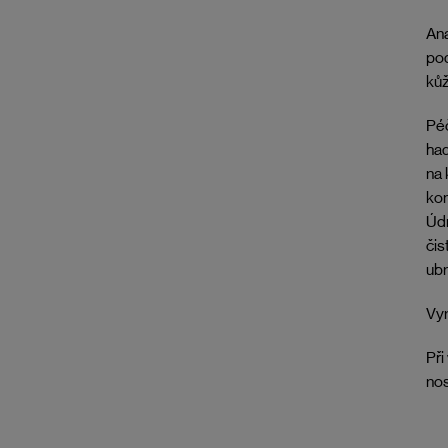
Ana
pod
kůž
Péč
had
na 
kom
Údr
čis
ubr
Vyr
Při
nos