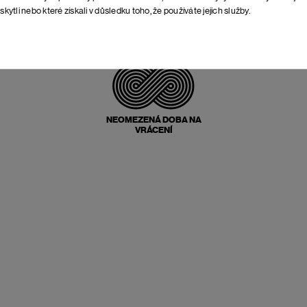
skytli nebo které získali v důsledku toho, že používáte jejich služby.
POŠTOVNÉ ZPĚT
ZDARMA
NEOMEZENÁ DOBA NA
VRÁCENÍ