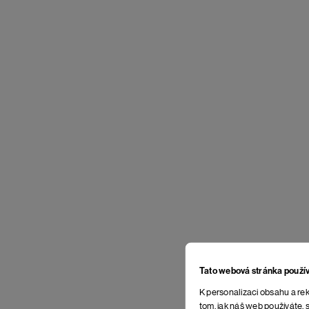
Tato webová stránka použí
K personalizaci obsahu a rek
tom, jak náš web používáte, s