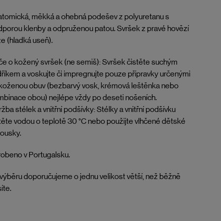
tomická, měkká a ohebná podešev z polyuretanu s
porou klenby a odpruženou patou. Svršek z pravé hovězí
e (hladká useň).
e o kožený svršek (ne semiš): Svršek čistěte suchým
říkem a voskujte či impregnujte pouze přípravky určenými
koženou obuv (bezbarvý vosk, krémová leštěnka nebo
binace obou) nejlépe vždy po deseti nošeních.
žba stélek a vnitřní podšívky: Stélky a vnitřní podšívku
těte vodou o teplotě 30 °C nebo použijte vlhčené dětské
ousky.
obeno v Portugalsku.
 výběru doporučujeme o jednu velikost větší, než běžně
íte.