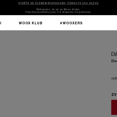
STAŇTE SE ČLENEM WOOXKLUBU, ZÍSKEJTE 50% SLEVU
Děkujeme, že jsi ve Woox klubu.
Všechny produkty jsou ti k dispozici za polovinu.
I
WOOX KLUB
#WOOXERS
Dá
Bla
ZV