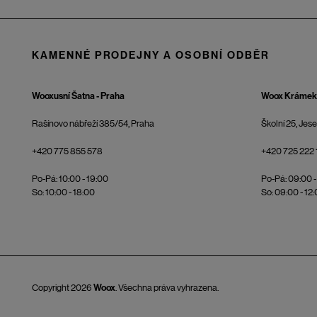
KAMENNÉ PRODEJNY A OSOBNÍ ODBĚR
Wooxusní Šatna - Praha
Woox Krámek 
Rašínovo nábřeží 385/54, Praha
Školní 25, Jes
+420 775 855 578
+420 725 222 
Po-Pá: 10:00 - 19:00
Po-Pá: 09:00 -
So: 10:00 - 18:00
So: 09:00 - 12
Copyright 2026
Woox
. Všechna práva vyhrazena.