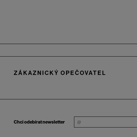
Zápatí
ZÁKAZNICKÝ OPEČOVATEL
Chci odebírat newsletter