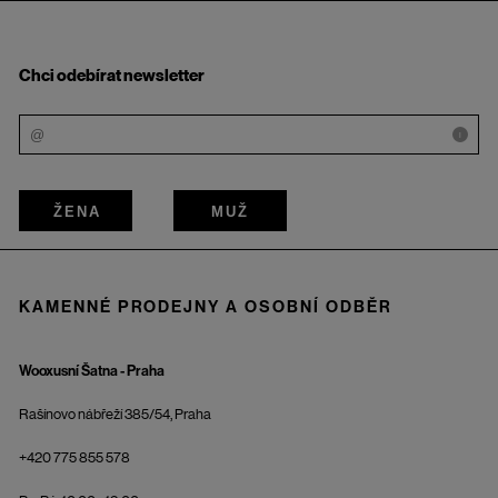
Chci odebírat newsletter
i
ŽENA
MUŽ
KAMENNÉ PRODEJNY A OSOBNÍ ODBĚR
Wooxusní Šatna - Praha
Rašínovo nábřeží 385/54, Praha
+420 775 855 578