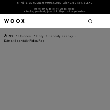
STAŇTE SE ČLENEM WOOXKLUBU, ZÍSKEJTE 50% SLEVU
Děkujeme, že jsi ve Woox klubu.
Všechny produkty jsou ti k dispozici za polovinu.
ŽENY
/
Oblečení
/
Boty
/
Sandály a žabky
/
Dámské sandály Fidea
Red