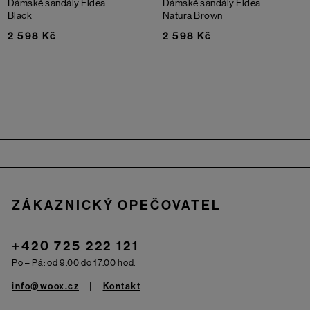
Dámské sandály Fidea
Dámské sandály Fidea
Black
Natura
Brown
2 598 Kč
2 598 Kč
Zápatí
ZÁKAZNICKÝ OPEČOVATEL
+420 725 222 121
Po – Pá: od 9.00 do 17.00 hod.
info@woox.cz
Kontakt