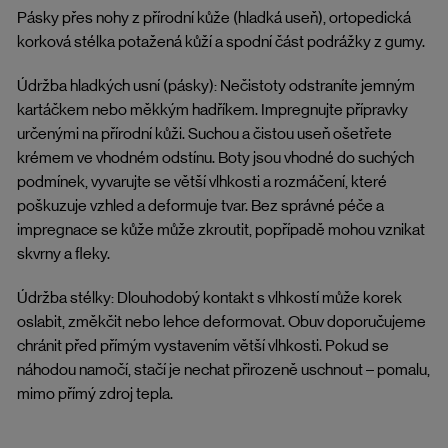
Pásky přes nohy z přírodní kůže (hladká useň), ortopedická
korková stélka potažená kůží a spodní část podrážky z gumy.
Údržba hladkých usní (pásky): Nečistoty odstraníte jemným
kartáčkem nebo měkkým hadříkem. Impregnujte přípravky
určenými na přírodní kůži. Suchou a čistou useň ošetřete
krémem ve vhodném odstínu. Boty jsou vhodné do suchých
podmínek, vyvarujte se větší vlhkosti a rozmáčení, které
poškuzuje vzhled a deformuje tvar. Bez správné péče a
impregnace se kůže může zkroutit, popřípadě mohou vznikat
skvrny a fleky.
Údržba stélky: Dlouhodobý kontakt s vlhkostí může korek
oslabit, změkčit nebo lehce deformovat. Obuv doporučujeme
chránit před přímým vystavením větší vlhkosti. Pokud se
náhodou namočí, stačí je nechat přirozeně uschnout – pomalu,
mimo přímý zdroj tepla.