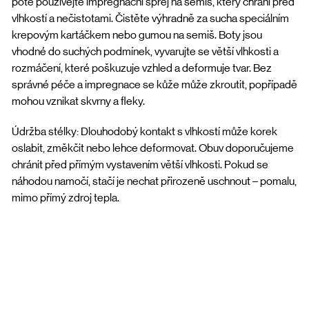
poté používejte impregnační sprej na semiš, který chrání před
vlhkostí a nečistotami. Čistěte výhradně za sucha speciálním
krepovým kartáčkem nebo gumou na semiš. Boty jsou
vhodné do suchých podmínek, vyvarujte se větší vlhkosti a
rozmáčení, které poškuzuje vzhled a deformuje tvar. Bez
správné péče a impregnace se kůže může zkroutit, popřípadě
mohou vznikat skvrny a fleky.
Údržba stélky: Dlouhodobý kontakt s vlhkostí může korek
oslabit, změkčit nebo lehce deformovat. Obuv doporučujeme
chránit před přímým vystavením větší vlhkosti. Pokud se
náhodou namočí, stačí je nechat přirozeně uschnout – pomalu,
mimo přímý zdroj tepla.