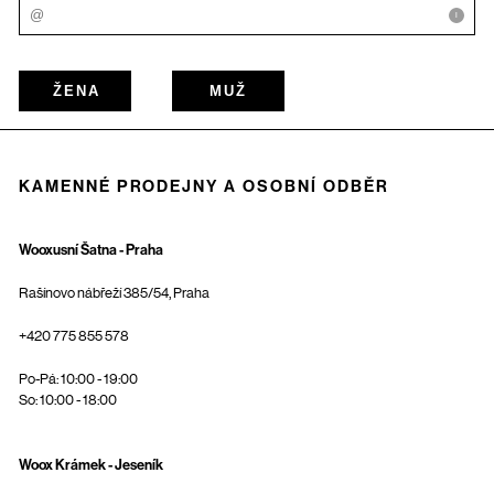
i
ŽENA
MUŽ
KAMENNÉ PRODEJNY A OSOBNÍ ODBĚR
Wooxusní Šatna - Praha
Rašínovo nábřeží 385/54, Praha
+420 775 855 578
Po-Pá: 10:00 - 19:00
So: 10:00 - 18:00
Woox Krámek - Jeseník