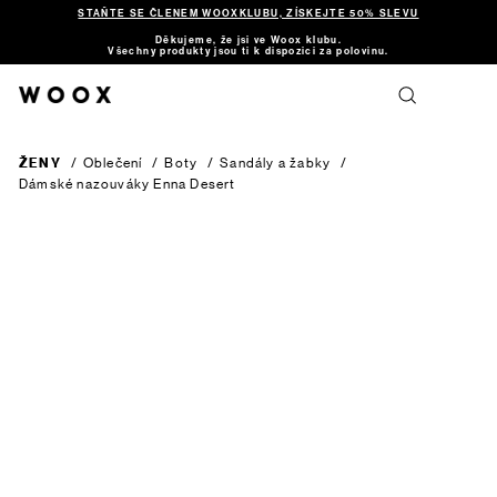
STAŇTE SE ČLENEM WOOXKLUBU, ZÍSKEJTE 50% SLEVU
Děkujeme, že jsi ve Woox klubu.
Všechny produkty jsou ti k dispozici za polovinu.
ŽENY
/
Oblečení
/
Boty
/
Sandály a žabky
/
Dámské nazouváky Enna
Desert