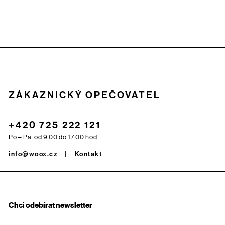
Zápatí
ZÁKAZNICKÝ OPEČOVATEL
+420 725 222 121
Po – Pá: od 9.00 do 17.00 hod.
info@woox.cz
Kontakt
Chci odebírat newsletter