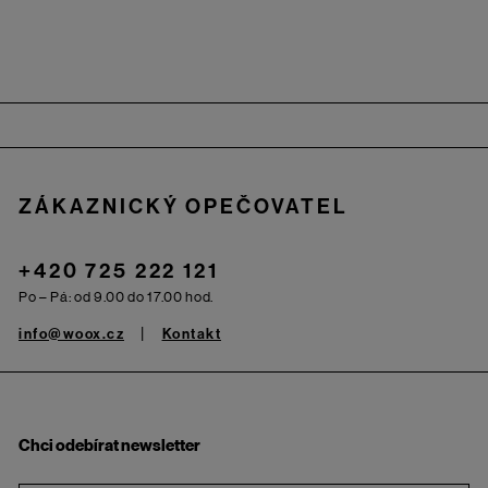
Zápatí
ZÁKAZNICKÝ OPEČOVATEL
+420 725 222 121
Po – Pá: od 9.00 do 17.00 hod.
info@woox.cz
Kontakt
Chci odebírat newsletter