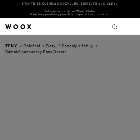
STAŇTE SE ČLENEM WOOXKLUBU, ZÍSKEJTE 50% SLEVU
Děkujeme, že jsi ve Woox klubu.
Všechny produkty jsou ti k dispozici za polovinu.
ŽENY
/
Oblečení
/
Boty
/
Sandály a žabky
/
Dámské nazouváky Enna
Desert