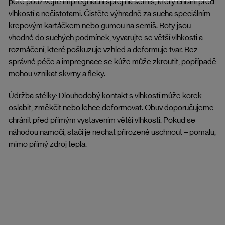
poté používejte impregnační sprej na semiš, který chrání před
vlhkostí a nečistotami. Čistěte výhradně za sucha speciálním
krepovým kartáčkem nebo gumou na semiš. Boty jsou
vhodné do suchých podmínek, vyvarujte se větší vlhkosti a
rozmáčení, které poškuzuje vzhled a deformuje tvar. Bez
správné péče a impregnace se kůže může zkroutit, popřípadě
mohou vznikat skvrny a fleky.
Údržba stélky: Dlouhodobý kontakt s vlhkostí může korek
oslabit, změkčit nebo lehce deformovat. Obuv doporučujeme
chránit před přímým vystavením větší vlhkosti. Pokud se
náhodou namočí, stačí je nechat přirozeně uschnout – pomalu,
mimo přímý zdroj tepla.