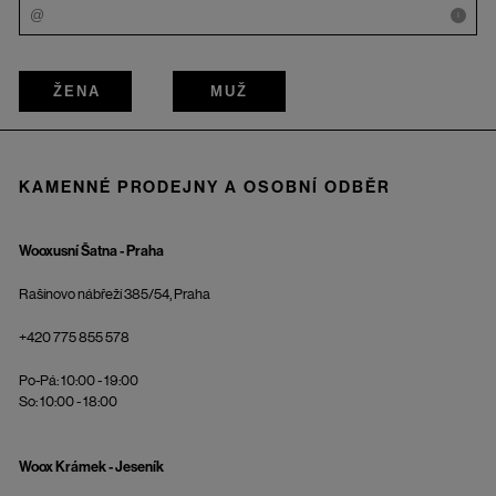
i
ŽENA
MUŽ
KAMENNÉ PRODEJNY A OSOBNÍ ODBĚR
Wooxusní Šatna - Praha
Rašínovo nábřeží 385/54, Praha
+420 775 855 578
Po-Pá: 10:00 - 19:00
So: 10:00 - 18:00
Woox Krámek - Jeseník