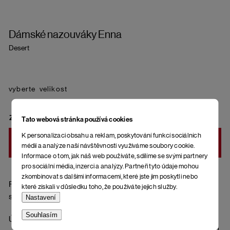
Dámské nazouváky Enna
Desert
velikost
ZVOLTE VARIANTU
Tato webová stránka používá cookies
K personalizaci obsahu a reklam, poskytování funkcí sociálních
DO KOŠÍKU
médií a analýze naší návštěvnosti využíváme soubory cookie.
Informace o tom, jak náš web používáte, sdílíme se svými partnery
pro sociální média, inzerci a analýzy. Partneři tyto údaje mohou
zkombinovat s dalšími informacemi, které jste jim poskytli nebo
Pásky přes nohy z přírodní kůže (semišová úprava), korková
které získali v důsledku toho, že používáte jejich služby.
stélka potažená kůží (semiš) a spodní část podrážky z gumy.
Nastavení
Souhlasím
Údržba semiše (pásky): Před prvním nošením a pravidelně